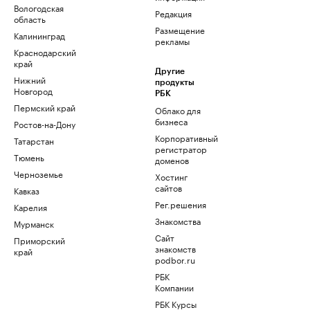
Вологодская
Редакция
область
Размещение
Калининград
рекламы
Краснодарский
край
Другие
Нижний
продукты
Новгород
РБК
Пермский край
Облако для
бизнеса
Ростов-на-Дону
Корпоративный
Татарстан
регистратор
Тюмень
доменов
Черноземье
Хостинг
сайтов
Кавказ
Рег.решения
Карелия
Знакомства
Мурманск
Сайт
Приморский
знакомств
край
podbor.ru
РБК
Компании
РБК Курсы