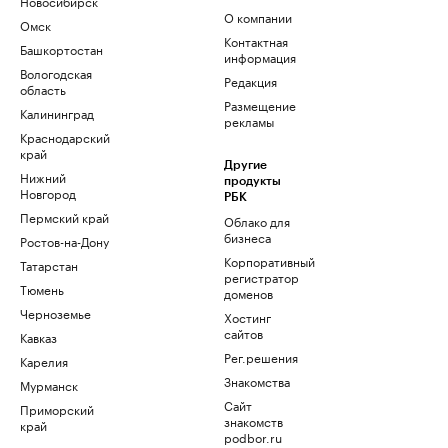
Новосибирск
О компании
Омск
Контактная
Башкортостан
информация
Вологодская
Редакция
область
Размещение
Калининград
рекламы
Краснодарский
край
Другие
Нижний
продукты
Новгород
РБК
Пермский край
Облако для
бизнеса
Ростов-на-Дону
Корпоративный
Татарстан
регистратор
Тюмень
доменов
Черноземье
Хостинг
сайтов
Кавказ
Рег.решения
Карелия
Знакомства
Мурманск
Сайт
Приморский
знакомств
край
podbor.ru