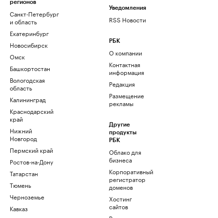
регионов
Уведомления
Санкт-Петербург
RSS Новости
и область
Екатеринбург
РБК
Новосибирск
О компании
Омск
Контактная
Башкортостан
информация
Вологодская
Редакция
область
Размещение
Калининград
рекламы
Краснодарский
край
Другие
Нижний
продукты
Новгород
РБК
Пермский край
Облако для
бизнеса
Ростов-на-Дону
Корпоративный
Татарстан
регистратор
Тюмень
доменов
Черноземье
Хостинг
сайтов
Кавказ
Рег.решения