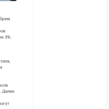
абрем
ров
на 3%.
тила,
м
асов
. Далее
могут
.