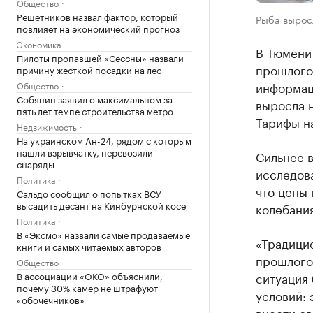
Общество
Решетников назвал фактор, который
Рыба выросл
повлияет на экономический прогноз
Экономика
В Тюмени
Пилоты пропавшей «Сессны» назвали
прошлого 
причину жесткой посадки на лес
информац
Общество
Собянин заявил о максимальном за
выросла н
пять лет темпе строительства метро
Тарифы на
Недвижимость
На украинском Ан-24, рядом с которым
нашли взрывчатку, перевозили
Сильнее 
снаряды
исследов
Политика
что цены
Сальдо сообщил о попытках ВСУ
высадить десант на Кинбурнской косе
колебани
Политика
В «Эксмо» назвали самые продаваемые
«Традицио
книги и самых читаемых авторов
прошлого
Общество
В ассоциации «ОКО» объяснили,
ситуация 
почему 30% камер не штрафуют
условий: 
«обочечников»
внести св