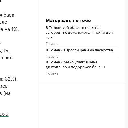
олбаса
сло
Материалы по теме
В Тюменской области цены на
е на 1%.
загородные дома взлетели почти до 7
млн
в
Тюмень
7,9%,
В Тюмени выросли цены на лекарства
Тюмень
бензин
В Тюмени резко упало в цене
дизтопливо и подорожал бензин
Тюмень
а 32%).
ись
в (на
2023