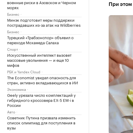
военные риски в Азовском и Черном
При этом 
морях
Бизнес
Минэк подготовит меры поддержки
пострадавших из-за атак на Wildberries
Бизнес
Турецкий «Трабзонспор» объявил о
переходе Мохамеда Салаха
Спорт
Искусственный интеллект вызовет
массовые увольнения — и еще 10
мифов
РБК и Yandex Cloud
The Economist увидел опасность для
стран, активно вкладывающихся в ИИ
Экономика
Geely урезала число комплектаций у
гибридного кроссовера EX-5 EM-i в
России
Авто
Советник Путина призвала изменить
список олимпиад для поступления в
вузы