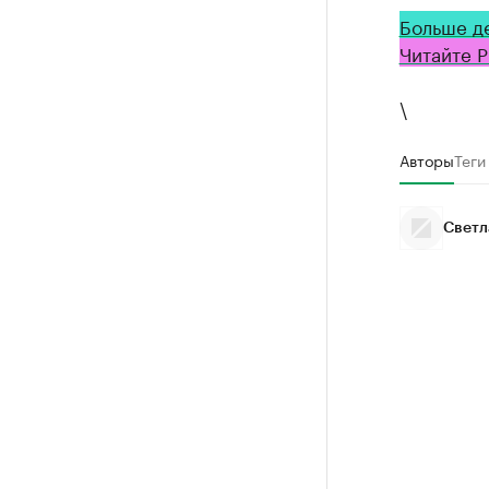
Больше д
Читайте Р
\
Авторы
Теги
Светл