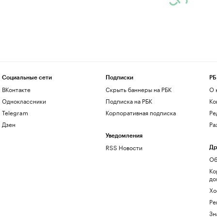
Социальные сети
Подписки
РБ
ВКонтакте
Скрыть баннеры на РБК
О 
Одноклассники
Подписка на РБК
Ко
Telegram
Корпоративная подписка
Ре
Дзен
Ра
Уведомления
RSS Новости
Др
Об
Ко
до
Хо
Ре
Зн