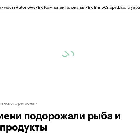
жимость
Autonews
РБК Компании
Телеканал
РБК Вино
Спорт
Школа упра
ипто
РБК Бизнес-среда
Дискуссионный клуб
Исследования
Кредитные 
Экономика
Бизнес
Технологии и медиа
Финансы
Рынок наличной валю
енского региона
мени подорожали рыба и
продукты