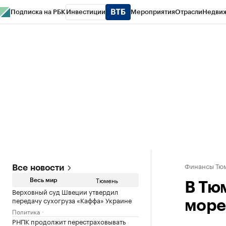
Подписка на РБК
Инвестиции
Мероприятия
Отрасли
Недви
РБК Life
Тренды
Визионеры
Национальные проекты
Город
Стиль
Кр
Конференции СПб
Спецпроекты
Проверка контрагентов
Политика
Финансы Тюм
Все новости
Тюмень
Весь мир
В Тю
Верховный суд Швеции утвердил
передачу сухогруза «Каффа» Украине
море
Политика
РНПК продолжит перестраховывать