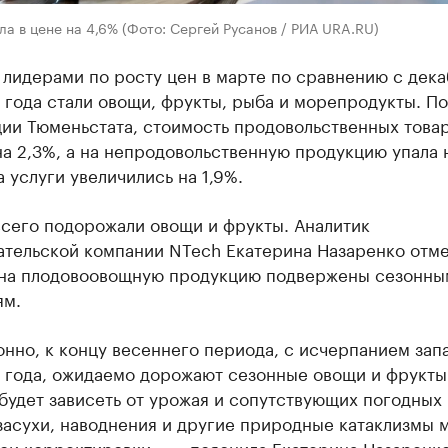
а в цене на 4,6% (Фото: Сергей Русанов / РИА URA.RU)
 лидерами по росту цен в марте по сравнению с дек
года стали овощи, фрукты, рыба и морепродукты. По
ии Тюменьстата, стоимость продовольственных това
а 2,3%, а на непродовольственную продукцию упала 
 услуги увеличились на 1,9%.
всего подорожали овощи и фрукты. Аналитик
ательской компании NTech Екатерина Назаренко отме
 на плодовоовощную продукцию подвержены сезонны
ям.
нно, к концу весеннего периода, с исчерпанием зап
 года, ожидаемо дорожают сезонные овощи и фрукты
будет зависеть от урожая и сопутствующих погодных
засухи, наводнения и другие природные катаклизмы 
ои корректировки», — пояснила Екатерина Назаренко