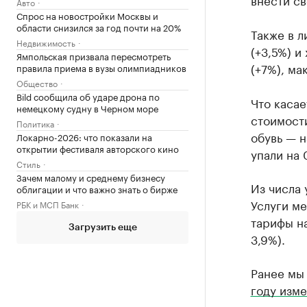
Авто
Спрос на новостройки Москвы и
области снизился за год почти на 20%
Также в л
Недвижимость
(+3,5%) и
Ямпольская призвала пересмотреть
(+7%), ма
правила приема в вузы олимпиадников
Общество
Bild сообщила об ударе дрона по
Что касае
немецкому судну в Черном море
стоимости
Политика
обувь — н
Локарно-2026: что показали на
открытии фестиваля авторского кино
упали на 
Стиль
Зачем малому и среднему бизнесу
Из числа 
облигации и что важно знать о бирже
Услуги ме
РБК и МСП Банк
тарифы на
Загрузить еще
3,9%).
Ранее мы
году изме