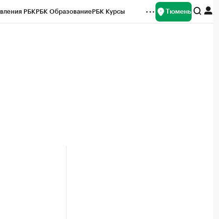
Тюмень
вления РБК
РБК Образование
РБК Курсы
рейтинги
Франшизы
Газета
Спецпроекты СПб
ты