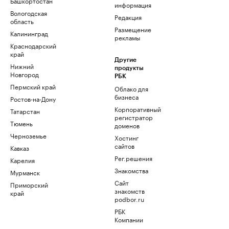
Башкортостан
информация
Вологодская
Редакция
область
Размещение
Калининград
рекламы
Краснодарский
край
Другие
Нижний
продукты
Новгород
РБК
Пермский край
Облако для
бизнеса
Ростов-на-Дону
Корпоративный
Татарстан
регистратор
Тюмень
доменов
Черноземье
Хостинг
сайтов
Кавказ
Рег.решения
Карелия
Знакомства
Мурманск
Сайт
Приморский
знакомств
край
podbor.ru
РБК
Компании