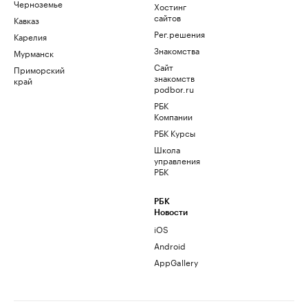
Черноземье
Хостинг
сайтов
Кавказ
Рег.решения
Карелия
Знакомства
Мурманск
Сайт
Приморский
знакомств
край
podbor.ru
РБК
Компании
РБК Курсы
Школа
управления
РБК
РБК
Новости
iOS
Android
AppGallery