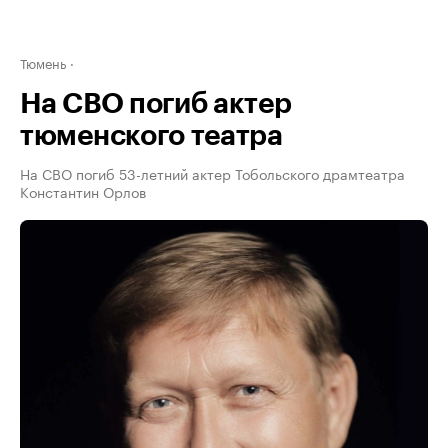
Тюмень
На СВО погиб актер
тюменского театра
На СВО погиб 53-летний актер Тобольского драмтеатра
Константин Орлов