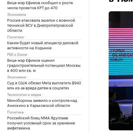
Вице-мэр Ефимов сообщил о росте
числа проектов КРТ до 470
Экономика
Россия атаковала эшелон с военной
техникой ВСУ в Днепропетровской
области
Политика
Каким будет новый эпицентр деловой
активности на Ходынке
РБК и Stone
Вице-мэр Ефимов оценил
градостроительный потенциал Москвы
в 400 млн кв. м
Экономика
Суд в США обязал Meta выплатить $942
млн из-за вреда детям в соцсетях
Технологии и медиа
Минобороны заявило о контроле над
Анискино в Харьковской области
Политика
Российский боец ММА Ядуллаев
получил условный срок за хранение
амфетамина