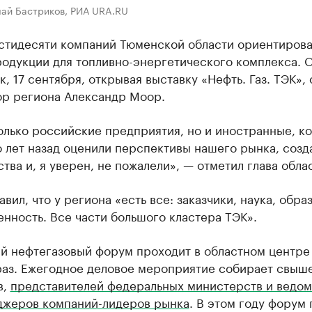
лай Бастриков, РИА URA.RU
стидесяти компаний Тюменской области ориентирова
родукции для топливно-энергетического комплекса. 
к, 17 сентября, открывая выставку «Нефть. Газ. ТЭК»,
ор региона Александр Моор.
олько российские предприятия, но и иностранные, к
 лет назад оценили перспективы нашего рынка, созд
тва и, я уверен, не пожалели», — отметил глава обла
вил, что у региона «есть все: заказчики, наука, обра
нность. Все части большого кластера ТЭК».
й нефтегазовый форум проходит в областном центре
раз. Ежегодное деловое мероприятие собирает свыш
в,
представителей федеральных министерств и ведом
джеров компаний-лидеров рынка
. В этом году форум