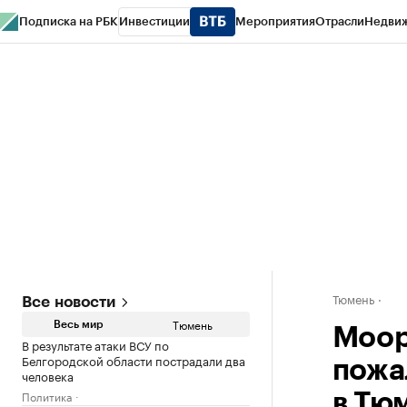
Подписка на РБК
Инвестиции
Мероприятия
Отрасли
Недви
РБК Life
Тренды
Визионеры
Национальные проекты
Город
Стиль
Кр
Конференции СПб
Спецпроекты
Проверка контрагентов
Политика
Тюмень
Все новости
Тюмень
Весь мир
Моор
В результате атаки ВСУ по
Белгородской области пострадали два
пожа
человека
Политика
в Тю