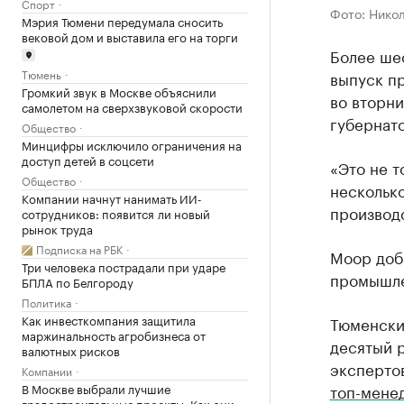
Спорт
Фото: Нико
Мэрия Тюмени передумала сносить
вековой дом и выставила его на торги
Более ше
Тюмень
выпуск п
Громкий звук в Москве объяснили
во вторни
самолетом на сверхзвуковой скорости
губернат
Общество
Минцифры исключило ограничения на
доступ детей в соцсети
«Это не т
Общество
несколько
Компании начнут нанимать ИИ-
производс
сотрудников: появится ли новый
рынок труда
Подписка на РБК
Моор доба
Три человека пострадали при ударе
промышле
БПЛА по Белгороду
Политика
Как инвесткомпания защитила
Тюменски
маржинальность агробизнеса от
десятый 
валютных рисков
эксперто
Компании
В Москве выбрали лучшие
топ-мене
градостроительные проекты. Как они