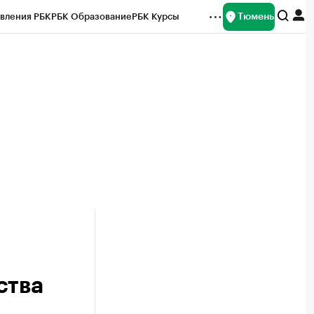
Тюмень
вления РБК
РБК Образование
РБК Курсы
рейтинги
Франшизы
Газета
Спецпроекты СПб
ты
ства