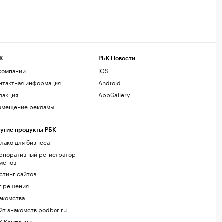
К
РБК Новости
компании
iOS
нтактная информация
Android
дакция
AppGallery
змещение рекламы
угие продукты РБК
лако для бизнеса
рпоративный регистратор
менов
стинг сайтов
г.решения
акомства
йт знакомств podbor.ru
К Компании