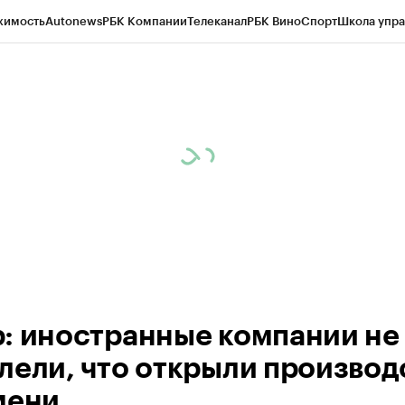
жимость
Autonews
РБК Компании
Телеканал
РБК Вино
Спорт
Школа упра
ипто
РБК Бизнес-среда
Дискуссионный клуб
Исследования
Кредитные 
Экономика
Бизнес
Технологии и медиа
Финансы
Рынок наличной валю
: иностранные компании не
лели, что открыли производ
мени