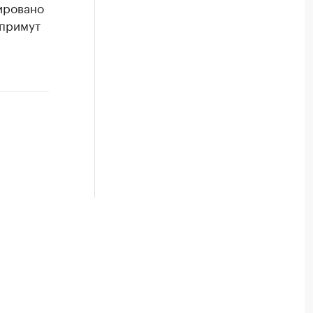
ировано
 примут