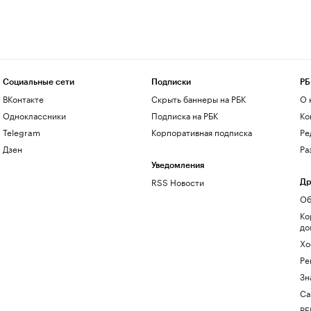
Социальные сети
Подписки
РБ
ВКонтакте
Скрыть баннеры на РБК
О 
Одноклассники
Подписка на РБК
Ко
Telegram
Корпоративная подписка
Ре
Дзен
Ра
Уведомления
RSS Новости
Др
Об
Ко
до
Хо
Ре
Зн
Са
РБ