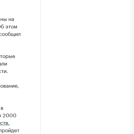
ны на
Об этом
 сообщил
оторые
али
сти.
зование,
 в
е 2000
ств,
 пройдет