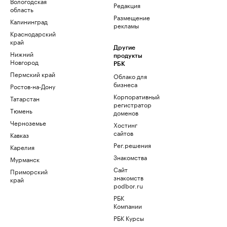
Вологодская
Редакция
область
Размещение
Калининград
рекламы
Краснодарский
край
Другие
Нижний
продукты
Новгород
РБК
Пермский край
Облако для
бизнеса
Ростов-на-Дону
Корпоративный
Татарстан
регистратор
Тюмень
доменов
Черноземье
Хостинг
сайтов
Кавказ
Рег.решения
Карелия
Знакомства
Мурманск
Сайт
Приморский
знакомств
край
podbor.ru
РБК
Компании
РБК Курсы