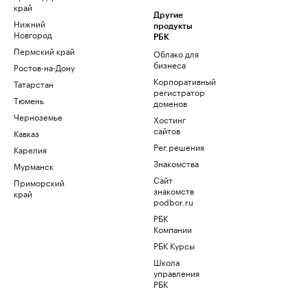
край
Другие
Нижний
продукты
Новгород
РБК
Пермский край
Облако для
бизнеса
Ростов-на-Дону
Корпоративный
Татарстан
регистратор
Тюмень
доменов
Черноземье
Хостинг
сайтов
Кавказ
Рег.решения
Карелия
Знакомства
Мурманск
Сайт
Приморский
знакомств
край
podbor.ru
РБК
Компании
РБК Курсы
Школа
управления
РБК