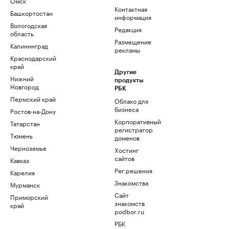
Омск
Контактная
Башкортостан
информация
Вологодская
Редакция
область
Размещение
Калининград
рекламы
Краснодарский
край
Другие
Нижний
продукты
Новгород
РБК
Пермский край
Облако для
бизнеса
Ростов-на-Дону
Корпоративный
Татарстан
регистратор
Тюмень
доменов
Черноземье
Хостинг
сайтов
Кавказ
Рег.решения
Карелия
Знакомства
Мурманск
Сайт
Приморский
знакомств
край
podbor.ru
РБК