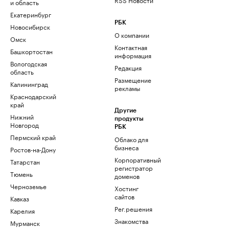
и область
Екатеринбург
РБК
Новосибирск
О компании
Омск
Контактная
Башкортостан
информация
Вологодская
Редакция
область
Размещение
Калининград
рекламы
Краснодарский
край
Другие
Нижний
продукты
Новгород
РБК
Пермский край
Облако для
бизнеса
Ростов-на-Дону
Корпоративный
Татарстан
регистратор
Тюмень
доменов
Черноземье
Хостинг
сайтов
Кавказ
Рег.решения
Карелия
Знакомства
Мурманск