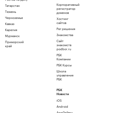
Корпоративный
Татарстан
регистратор
Тюмень
доменов
Черноземье
Хостинг
сайтов
Кавказ
Рег.решения
Карелия
Знакомства
Мурманск
Сайт
Приморский
знакомств
край
podbor.ru
РБК
Компании
РБК Курсы
Школа
управления
РБК
РБК
Новости
iOS
Android
AppGallery