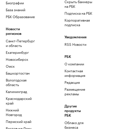
Скрыть баннеры
Биографии
на РБК
База знаний
Подписка на РБК
РБК Образование
Корпоративная
подписка
Новости
регионов
Уведомления
Санкт-Петербург
RSS Новости
и область
Екатеринбург
РБК
Новосибирск
О компании
Омск
Контактная
Башкортостан
информация
Вологодская
Редакция
область
Размещение
Калининград
рекламы
Краснодарский
край
Другие
Нижний
продукты
Новгород
РБК
Пермский край
Облако для
бизнеса
Ростов-на-Дону