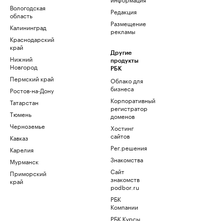
Вологодская
Редакция
область
Размещение
Калининград
рекламы
Краснодарский
край
Другие
Нижний
продукты
Новгород
РБК
Пермский край
Облако для
бизнеса
Ростов-на-Дону
Корпоративный
Татарстан
регистратор
Тюмень
доменов
Черноземье
Хостинг
сайтов
Кавказ
Рег.решения
Карелия
Знакомства
Мурманск
Сайт
Приморский
знакомств
край
podbor.ru
РБК
Компании
РБК Курсы