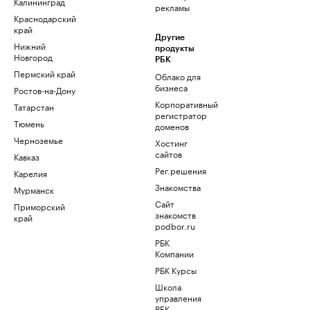
Калининград
рекламы
Краснодарский
край
Другие
Нижний
продукты
Новгород
РБК
Пермский край
Облако для
бизнеса
Ростов-на-Дону
Корпоративный
Татарстан
регистратор
Тюмень
доменов
Черноземье
Хостинг
сайтов
Кавказ
Рег.решения
Карелия
Знакомства
Мурманск
Сайт
Приморский
знакомств
край
podbor.ru
РБК
Компании
РБК Курсы
Школа
управления
РБК