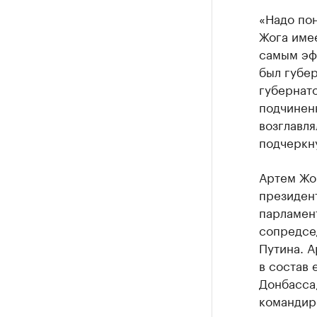
«Надо по
Жога име
самым эфф
был губер
губернато
подчинен
возглавля
подчеркну
Артем Жо
президент
парламен
сопредсе
Путина. А
в состав 
Донбасса,
командир