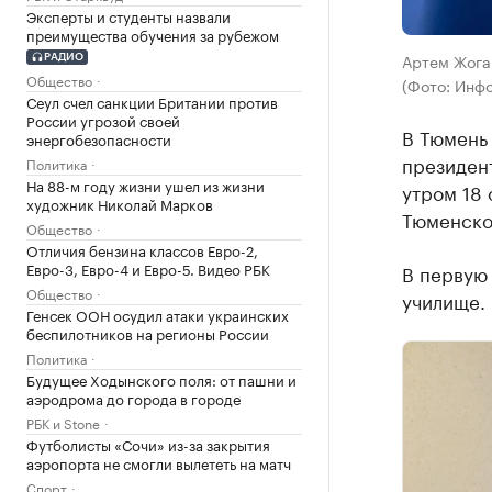
Эксперты и студенты назвали
преимущества обучения за рубежом
Артем Жога
РАДИО
Общество
(Фото: Инф
Сеул счел санкции Британии против
России угрозой своей
В Тюмень
энергобезопасности
президен
Политика
На 88-м году жизни ушел из жизни
утром 18
художник Николай Марков
Тюменско
Общество
Отличия бензина классов Евро-2,
Евро-3, Евро-4 и Евро-5. Видео РБК
В первую
Общество
училище.
Генсек ООН осудил атаки украинских
беспилотников на регионы России
Политика
Будущее Ходынского поля: от пашни и
аэродрома до города в городе
РБК и Stone
Футболисты «Сочи» из-за закрытия
аэропорта не смогли вылететь на матч
Спорт