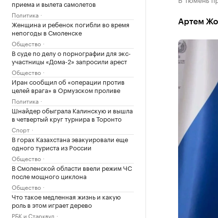
приема и вылета самолетов
Политика
Артем Жог
Женщина и ребенок погибли во время
непогоды в Смоленске
Общество
В суде по делу о порнографии для экс-
участницы «Дома-2» запросили арест
Общество
Иран сообщил об «операции против
целей врага» в Ормузском проливе
Политика
Шнайдер обыграла Калинскую и вышла
в четвертый круг турнира в Торонто
Спорт
В горах Казахстана эвакуировали еще
одного туриста из России
Общество
В Смоленской области ввели режим ЧС
после мощного циклона
Общество
Что такое медленная жизнь и какую
роль в этом играет дерево
РБК и Старквуд