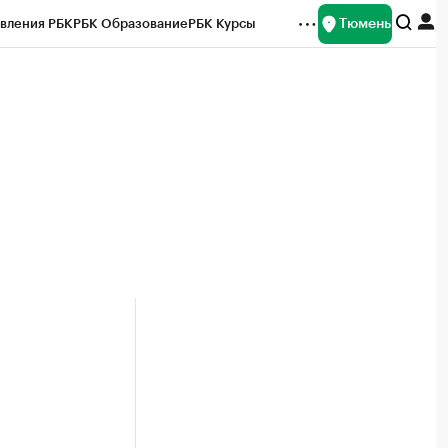
Тюмень
вления РБК
РБК Образование
РБК Курсы
рейтинги
Франшизы
Газета
Спецпроекты СПб
ты