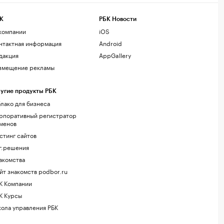
К
РБК Новости
компании
iOS
нтактная информация
Android
дакция
AppGallery
змещение рекламы
угие продукты РБК
лако для бизнеса
рпоративный регистратор
менов
стинг сайтов
г.решения
акомства
йт знакомств podbor.ru
К Компании
К Курсы
ола управления РБК