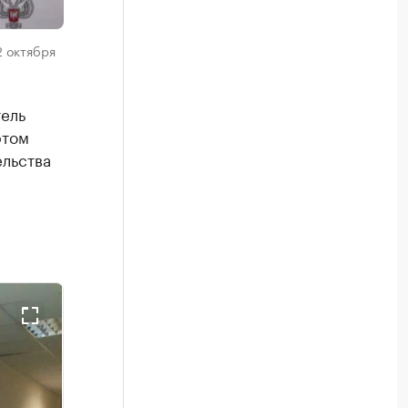
 октября
ель
этом
льства