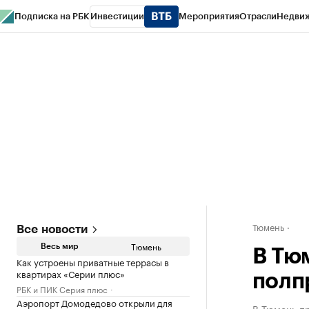
Подписка на РБК
Инвестиции
Мероприятия
Отрасли
Недви
РБК Life
Тренды
Визионеры
Национальные проекты
Город
Стиль
Кр
Конференции СПб
Спецпроекты
Проверка контрагентов
Политика
Тюмень
Все новости
Тюмень
Весь мир
В Тю
Как устроены приватные террасы в
квартирах «Серии плюс»
полп
РБК и ПИК Серия плюс
Аэропорт Домодедово открыли для
В Тюмень п