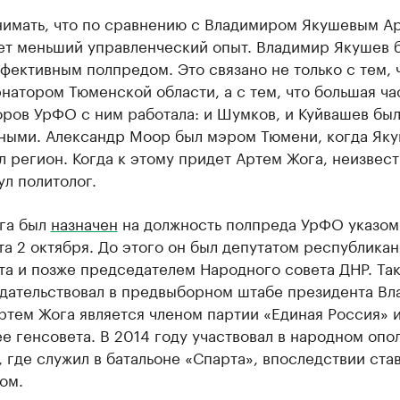
нимать, что по сравнению с Владимиром Якушевым А
ет меньший управленческий опыт. Владимир Якушев 
ективным полпредом. Это связано не только с тем, 
натором Тюменской области, а с тем, что большая ча
ров УрФО с ним работала: и Шумков, и Куйвашев был
ными. Александр Моор был мэром Тюмени, когда Як
л регион. Когда к этому придет Артем Жога, неизвест
л политолог.
га был
назначен
на должность полпреда УрФО указом
а 2 октября. До этого он был депутатом республика
та и позже председателем Народного совета ДНР. Та
дательствовал в предвыборном штабе президента Вл
ртем Жога является членом партии «Единая Россия» и
ее генсовета. В 2014 году участвовал в народном опо
 где служил в батальоне «Спарта», впоследствии став
ом.