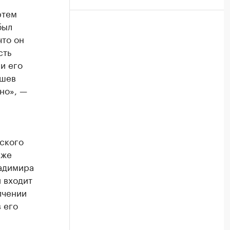
ртем
был
что он
сть
и его
ушев
но», —
нского
кже
адимира
 входит
лчении
 его