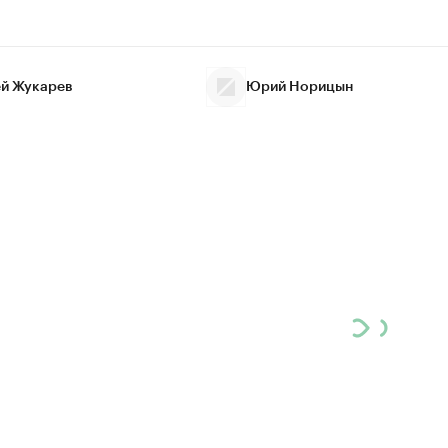
й Жукарев
Юрий Норицын