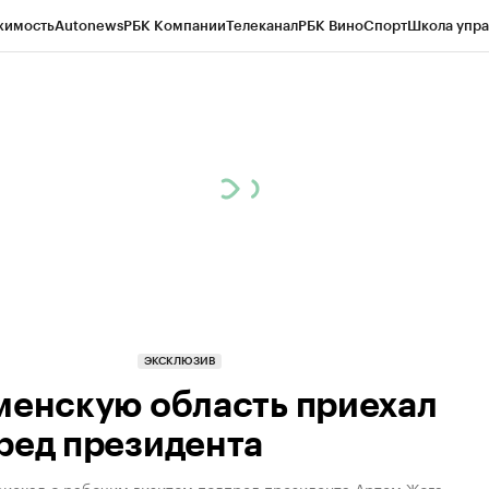
жимость
Autonews
РБК Компании
Телеканал
РБК Вино
Спорт
Школа упра
ипто
РБК Бизнес-среда
Дискуссионный клуб
Исследования
Кредитные 
Экономика
Бизнес
Технологии и медиа
Финансы
Рынок наличной валю
ЭКСКЛЮЗИВ
менскую область приехал
ред президента
риехал с рабочим визитом полпред президента Артем Жога