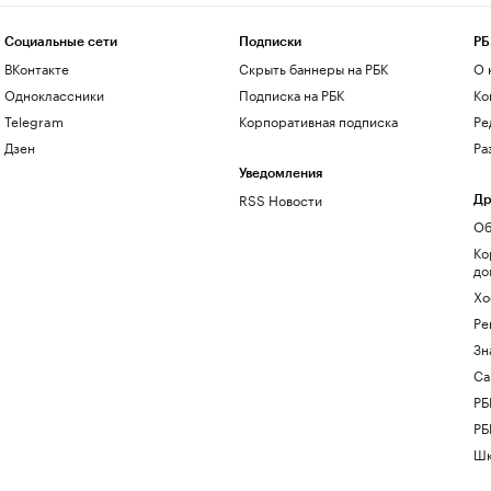
Социальные сети
Подписки
РБ
ВКонтакте
Скрыть баннеры на РБК
О 
Одноклассники
Подписка на РБК
Ко
Telegram
Корпоративная подписка
Ре
Дзен
Ра
Уведомления
RSS Новости
Др
Об
Ко
до
Хо
Ре
Зн
Са
РБ
РБ
Шк