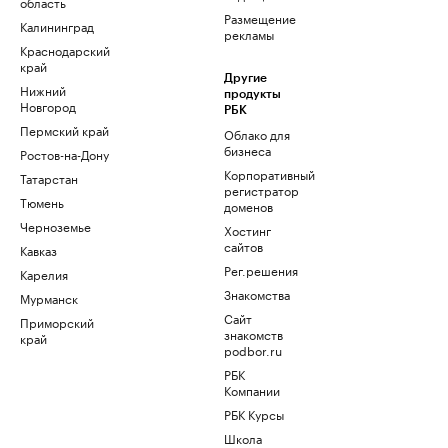
область
Размещение
Калининград
рекламы
Краснодарский
край
Другие
Нижний
продукты
Новгород
РБК
Пермский край
Облако для
бизнеса
Ростов-на-Дону
Корпоративный
Татарстан
регистратор
Тюмень
доменов
Черноземье
Хостинг
сайтов
Кавказ
Рег.решения
Карелия
Знакомства
Мурманск
Сайт
Приморский
знакомств
край
podbor.ru
РБК
Компании
РБК Курсы
Школа