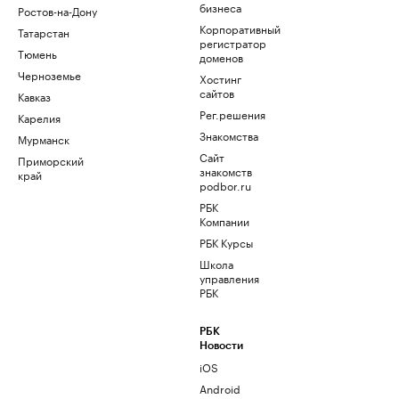
бизнеса
Ростов-на-Дону
Корпоративный
Татарстан
регистратор
Тюмень
доменов
Черноземье
Хостинг
сайтов
Кавказ
Рег.решения
Карелия
Знакомства
Мурманск
Сайт
Приморский
знакомств
край
podbor.ru
РБК
Компании
РБК Курсы
Школа
управления
РБК
РБК
Новости
iOS
Android