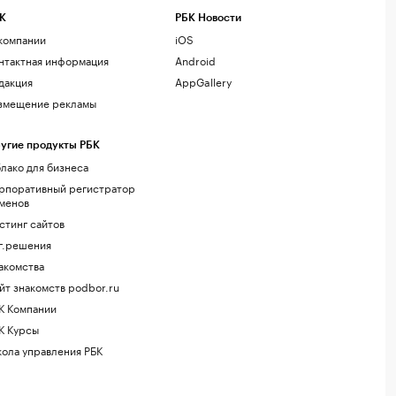
К
РБК Новости
компании
iOS
нтактная информация
Android
дакция
AppGallery
змещение рекламы
угие продукты РБК
лако для бизнеса
рпоративный регистратор
менов
стинг сайтов
г.решения
акомства
йт знакомств podbor.ru
К Компании
К Курсы
ола управления РБК