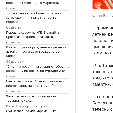
последних днях Диего Марадоны
Спорт
Литовец на автомобиле протаранил
Фото: Вади
заграждения, пытаясь попасть в
Россию
Первый ад
Общество
Перед пожаром на НПЗ Slovnaft в
летней де
Братиславе произошел взрыв
подопечно
Общество
нынешний
В каких странах рожденному ребенку
автоматически дают гражданство.
этом по 
Карта
Общество
«Да, Тать
19-летняя россиянка впервые победила
соперницу из топ-20 на турнире WTA
телесные
Спорт
том, что 
Пентагон показал 16 новых записей с
смерти»,
неопознанными объектами. Видео
Общество
По ее соо
Зачем экономике России нужна
товарная биржа
Бережног
РБК и Петербургская Биржа
телесных
Суд назвал Трампа «временным