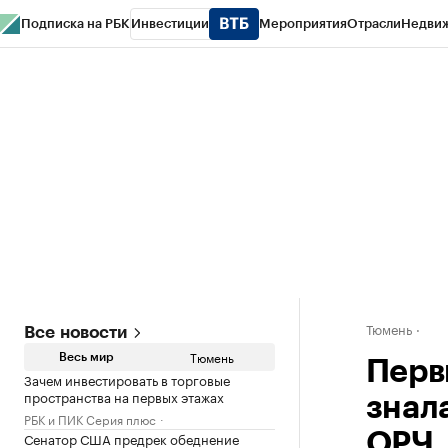
Подписка на РБК
Инвестиции
Мероприятия
Отрасли
Недви
РБК Life
Тренды
Визионеры
Национальные проекты
Город
Стиль
Кр
Конференции СПб
Спецпроекты
Проверка контрагентов
Политика
Тюмень
Все новости
Тюмень
Весь мир
Перв
Зачем инвестировать в торговые
пространства на первых этажах
знал
РБК и ПИК Серия плюс
Сенатор США предрек обеднение
ОРЧ