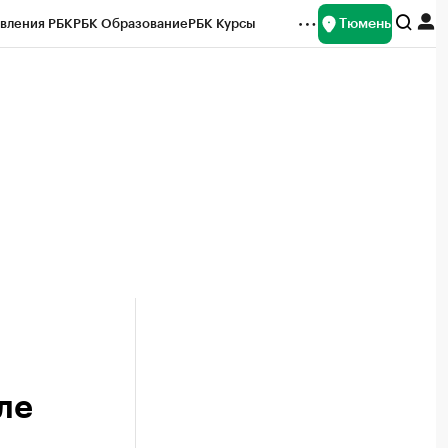
Тюмень
вления РБК
РБК Образование
РБК Курсы
рейтинги
Франшизы
Газета
Спецпроекты СПб
ты
ле