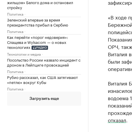
зафиксир
жильцом» Белого дома и остановил
стройку
Политика
«В ходе п
Зеленский впервые за время
Бережной 
президентства прибыл в Сербию
полицейск
Политика
Как перейти «порог недоверия»:
Показания
Слащева и Wylsacom — о новых
ОРЧ, такж
технологиях
РАДИО
Виталия в
Технологии и медиа
Посольство России назвало инцидент с
были зафи
дроном в Лейпциге провокацией
оперативн
Политика
Рубио рассказал, как США затягивают
Виталия 
«петлю» вокруг Кубы
Политика
изнасилов
водоема 1
Загрузить еще
показаний
прохожде
отказал
.