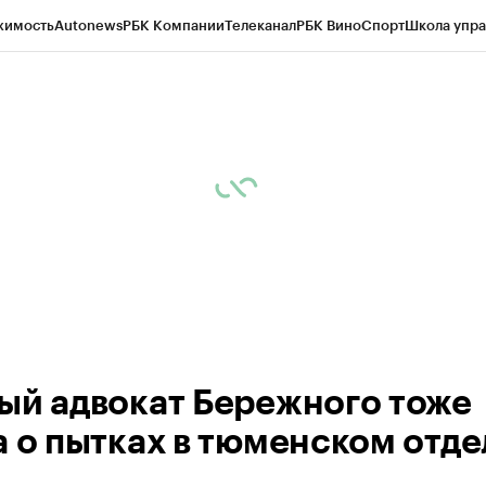
жимость
Autonews
РБК Компании
Телеканал
РБК Вино
Спорт
Школа упра
ипто
РБК Бизнес-среда
Дискуссионный клуб
Исследования
Кредитные 
Экономика
Бизнес
Технологии и медиа
Финансы
Рынок наличной валю
ый адвокат Бережного тоже
а о пытках в тюменском отде