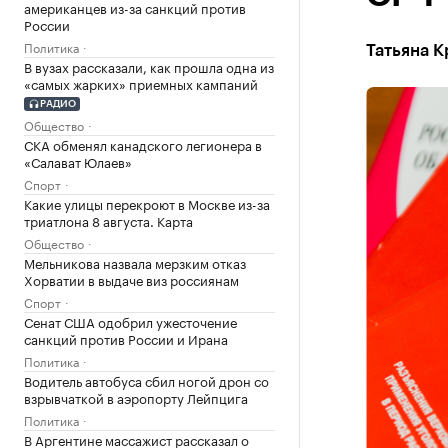
американцев из-за санкций против
России
Политика
Татьяна К
В вузах рассказали, как прошла одна из
«самых жарких» приемных кампаний
РАДИО
Общество
СКА обменял канадского легионера в
«Салават Юлаев»
Спорт
Какие улицы перекроют в Москве из-за
триатлона 8 августа. Карта
Общество
Мельникова назвала мерзким отказ
Хорватии в выдаче виз россиянам
Спорт
Сенат США одобрил ужесточение
санкций против России и Ирана
Политика
Водитель автобуса сбил ногой дрон со
взрывчаткой в аэропорту Лейпцига
Политика
В Аргентине массажист рассказал о