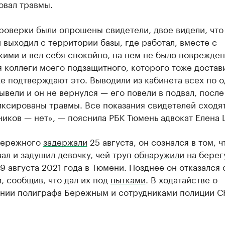
овал травмы.
роверки были опрошены свидетели, двое видели, что
выходил с территории базы, где работал, вместе с
ими и вел себя спокойно, на нем не было поврежден
 коллеги моего подзащитного, которого тоже достав
е подтверждают это. Выводили из кабинета всех по о
ывели и он не вернулся — его повели в подвал, после
ксированы травмы. Все показания свидетелей сходят
иков — нет», — пояснила РБК Тюмень адвокат Елена 
Бережного
задержали
25 августа, он сознался в том, ч
ал и задушил девочку, чей труп
обнаружили
на берег
9 августа 2021 года в Тюмени. Позднее он отказался 
, сообщив, что дал их под
пытками
. В ходатайстве о
нии полиграфа Бережным и сотрудниками полиции С