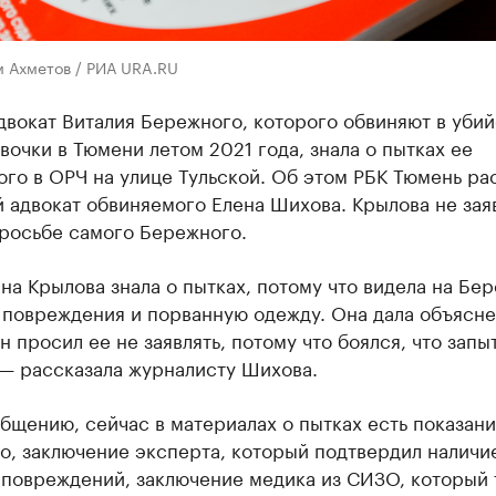
м Ахметов / РИА URA.RU
вокат Виталия Бережного, которого обвиняют в убий
вочки в Тюмени летом 2021 года, знала о пытках ее
го в ОРЧ на улице Тульской. Об этом РБК Тюмень ра
 адвокат обвиняемого Елена Шихова. Крылова не зая
просьбе самого Бережного.
яна Крылова знала о пытках, потому что видела на Бе
 повреждения и порванную одежду. Она дала объясне
он просил ее не заявлять, потому что боялся, что запы
 — рассказала журналисту Шихова.
бщению, сейчас в материалах о пытках есть показани
о, заключение эксперта, который подтвердил наличи
 повреждений, заключение медика из СИЗО, который 