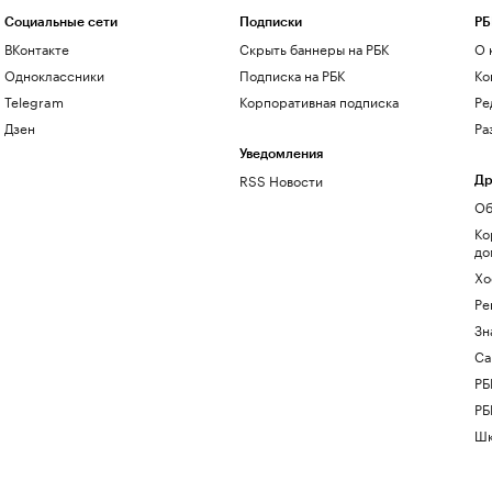
Социальные сети
Подписки
РБ
ВКонтакте
Скрыть баннеры на РБК
О 
Одноклассники
Подписка на РБК
Ко
Telegram
Корпоративная подписка
Ре
Дзен
Ра
Уведомления
RSS Новости
Др
Об
Ко
до
Хо
Ре
Зн
Са
РБ
РБ
Шк