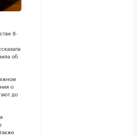
стве 8-
ссказала
вила об
режном
ния о
тают до
я
е
также