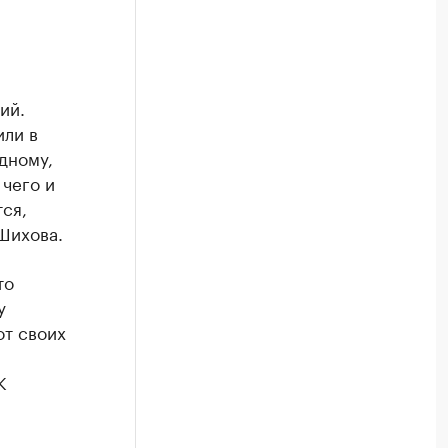
ий.
или в
дному,
 чего и
ся,
Шихова.
то
у
от своих
К