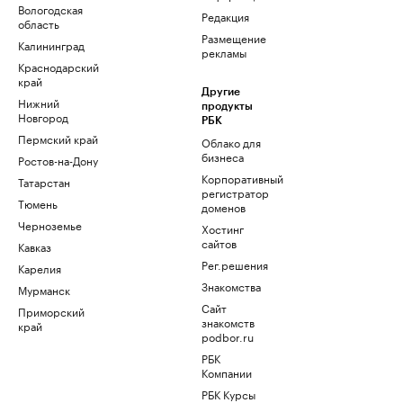
Вологодская
Редакция
область
Размещение
Калининград
рекламы
Краснодарский
край
Другие
Нижний
продукты
Новгород
РБК
Пермский край
Облако для
бизнеса
Ростов-на-Дону
Корпоративный
Татарстан
регистратор
Тюмень
доменов
Черноземье
Хостинг
сайтов
Кавказ
Рег.решения
Карелия
Знакомства
Мурманск
Сайт
Приморский
знакомств
край
podbor.ru
РБК
Компании
РБК Курсы