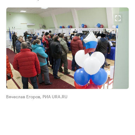
Вячеслав Егоров, РИА URA.RU