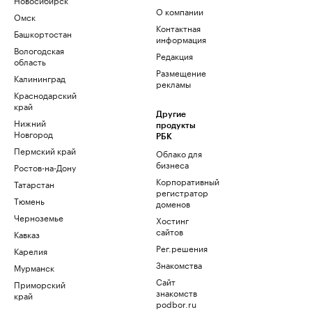
О компании
Омск
Контактная
Башкортостан
информация
Вологодская
Редакция
область
Размещение
Калининград
рекламы
Краснодарский
край
Другие
Нижний
продукты
Новгород
РБК
Пермский край
Облако для
бизнеса
Ростов-на-Дону
Корпоративный
Татарстан
регистратор
Тюмень
доменов
Черноземье
Хостинг
сайтов
Кавказ
Рег.решения
Карелия
Знакомства
Мурманск
Сайт
Приморский
знакомств
край
podbor.ru