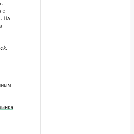
».
 с
. На
а
ok
,
пным
рынка