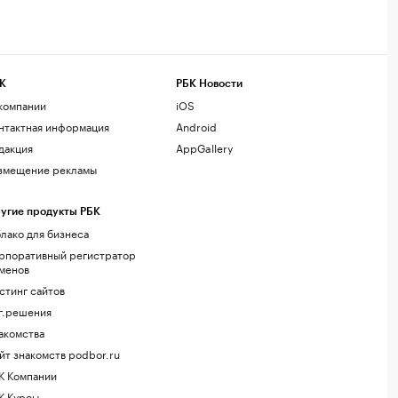
К
РБК Новости
компании
iOS
нтактная информация
Android
дакция
AppGallery
змещение рекламы
угие продукты РБК
лако для бизнеса
рпоративный регистратор
менов
стинг сайтов
г.решения
акомства
йт знакомств podbor.ru
К Компании
К Курсы