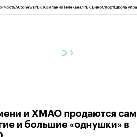
жимость
Autonews
РБК Компании
Телеканал
РБК Вино
Спорт
Школа упра
ипто
РБК Бизнес-среда
Дискуссионный клуб
Исследования
Кредитные 
Экономика
Бизнес
Технологии и медиа
Финансы
Рынок наличной валю
мени и ХМАО продаются са
гие и большие «однушки» в
О