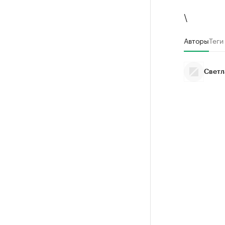
\
Авторы
Теги
Светл