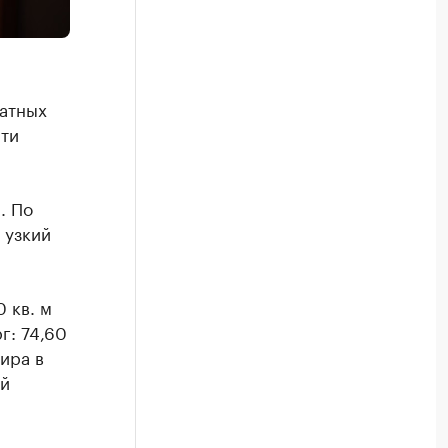
атных
яти
. По
 узкий
 кв. м
г: 74,60
ира в
ой