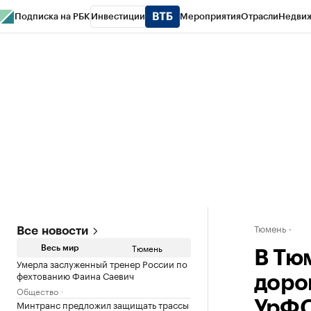
Подписка на РБК
Инвестиции
Мероприятия
Отрасли
Недви
РБК Life
Тренды
Визионеры
Национальные проекты
Город
Стиль
Кр
Конференции СПб
Спецпроекты
Проверка контрагентов
Политика
Тюмень
Все новости
Тюмень
Весь мир
В Тю
Умерла заслуженный тренер России по
фехтованию Фаина Саевич
доро
Общество
Минтранс предложил защищать трассы
УрФ