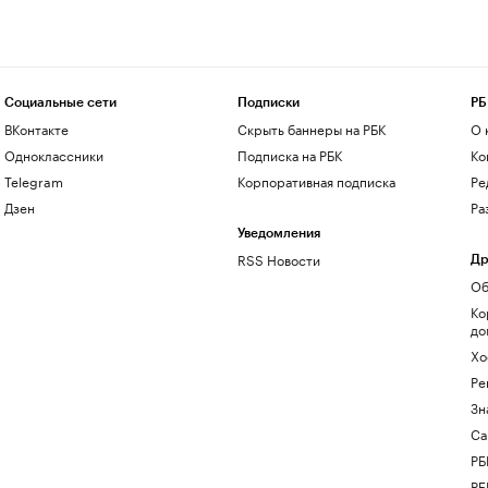
Социальные сети
Подписки
РБ
ВКонтакте
Скрыть баннеры на РБК
О 
Одноклассники
Подписка на РБК
Ко
Telegram
Корпоративная подписка
Ре
Дзен
Ра
Уведомления
RSS Новости
Др
Об
Ко
до
Хо
Ре
Зн
Са
РБ
РБ