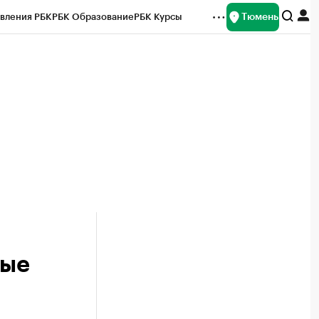
Тюмень
вления РБК
РБК Образование
РБК Курсы
рейтинги
Франшизы
Газета
Спецпроекты СПб
ты
мые