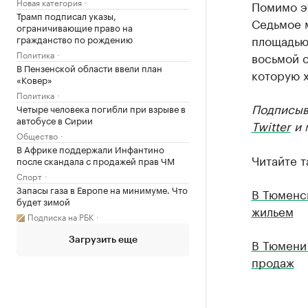
Новая категория
Помимо эт
Трамп подписал указы,
Седьмое м
ограничивающие право на
площадью 
гражданство по рождению
Политика
восьмой с
В Пензенской области ввели план
которую х
«Ковер»
Политика
Подписыв
Четыре человека погибли при взрыве в
автобусе в Сирии
Twitter
и 
Общество
В Африке поддержали Инфантино
Читайте т
после скандала с продажей прав ЧМ
Спорт
Запасы газа в Европе на минимуме. Что
В Тюменс
будет зимой
жильем
Подписка на РБК
Загрузить еще
В Тюмени
продаж