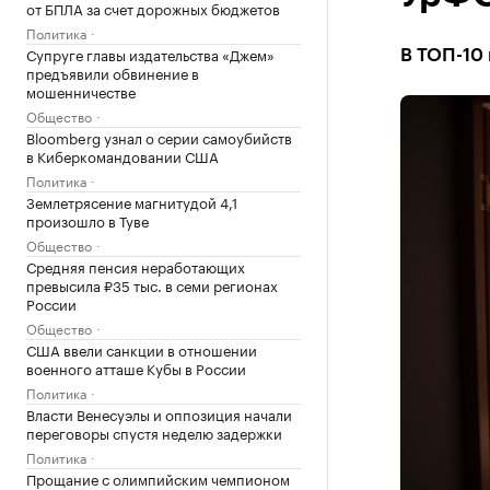
от БПЛА за счет дорожных бюджетов
Политика
Супруге главы издательства «Джем»
В ТОП-10 
предъявили обвинение в
мошенничестве
Общество
Bloomberg узнал о серии самоубийств
в Киберкомандовании США
Политика
Землетрясение магнитудой 4,1
произошло в Туве
Общество
Средняя пенсия неработающих
превысила ₽35 тыс. в семи регионах
России
Общество
США ввели санкции в отношении
военного атташе Кубы в России
Политика
Власти Венесуэлы и оппозиция начали
переговоры спустя неделю задержки
Политика
Прощание с олимпийским чемпионом