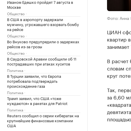
Иваном Едешко пройдет 7 августа в
Москве
Общество
Фото: Анна
В США в аэропорту задержали
мужчину, угрожавшего взорвать бомбу
на рейсе
ЦИАН сфо
Общество
квартир в
Во Внуково предупредили о задержках
занимает
рейсов из-за грозы
Общество
В Саудовской Аравии сообщили об 11
В расчет 
пострадавших при атаках хуситов
словам с
Политика
круг поте
В Турции заявили, что Европа
потребовала подтверждать
происхождение газа
Так, перв
Политика
за 6,60 м
Трамп заявил, что США «тоже
нуждаются» в ракетах для Patriot
«квадрата
Политика
девятиэта
Reuters сообщил о серии кибератак на
площадью 
крупнейшие финансовые компании
США