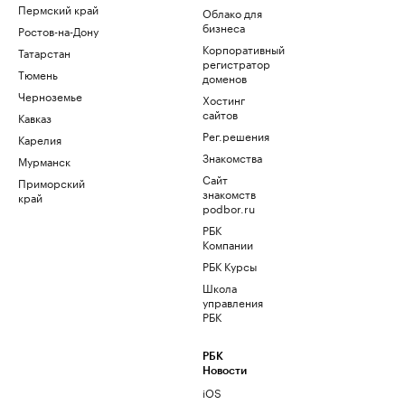
Пермский край
Облако для
бизнеса
Ростов-на-Дону
Корпоративный
Татарстан
регистратор
Тюмень
доменов
Черноземье
Хостинг
сайтов
Кавказ
Рег.решения
Карелия
Знакомства
Мурманск
Сайт
Приморский
знакомств
край
podbor.ru
РБК
Компании
РБК Курсы
Школа
управления
РБК
РБК
Новости
iOS