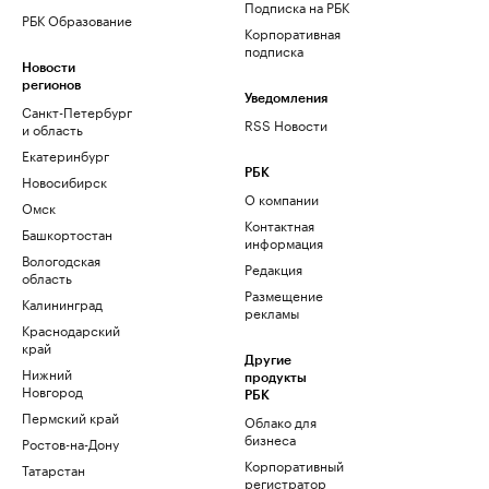
Подписка на РБК
РБК Образование
Корпоративная
подписка
Новости
регионов
Уведомления
Санкт-Петербург
RSS Новости
и область
Екатеринбург
РБК
Новосибирск
О компании
Омск
Контактная
Башкортостан
информация
Вологодская
Редакция
область
Размещение
Калининград
рекламы
Краснодарский
край
Другие
Нижний
продукты
Новгород
РБК
Пермский край
Облако для
бизнеса
Ростов-на-Дону
Корпоративный
Татарстан
регистратор