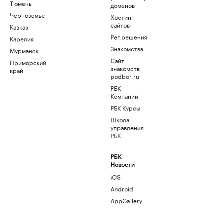
Тюмень
доменов
Черноземье
Хостинг
сайтов
Кавказ
Рег.решения
Карелия
Знакомства
Мурманск
Сайт
Приморский
знакомств
край
podbor.ru
РБК
Компании
РБК Курсы
Школа
управления
РБК
РБК
Новости
iOS
Android
AppGallery