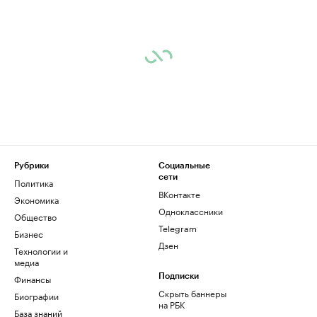
Рубрики
Социальные
сети
Политика
ВКонтакте
Экономика
Одноклассники
Общество
Telegram
Бизнес
Дзен
Технологии и
медиа
Финансы
Подписки
Скрыть баннеры
Биографии
на РБК
База знаний