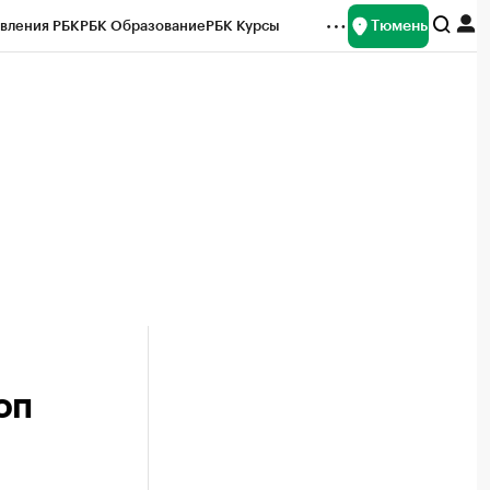
Тюмень
вления РБК
РБК Образование
РБК Курсы
рейтинги
Франшизы
Газета
Спецпроекты СПб
ты
оп