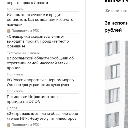
переговорах с Ираном
Политика
Жители «тю
ИИ помогает лучшим и вредит
остальным. Как компаниям избежать
За неполн
ловушки
Подписка на РБК
рублей
«Смешарики сквозь вселенные»
выходят в прокат. Пройдите тест о
франшизе
Технологии и медиа
В Ярославской области сообщили об
отражении самой массовой атаки
дронов
Политика
ВС России поразили в Черном море у
Одессы два украинских сухогруза
Политика
Покинет ли Инфантино пост
президента ФИФА
Спорт
«Экстремальные» плечи обвалили фонд
«гения ИИ». Чему это учит инвесторов
Подписка на РБК