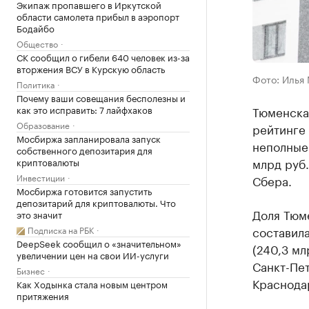
Экипаж пропавшего в Иркутской
области самолета прибыл в аэропорт
Бодайбо
Общество
СК сообщил о гибели 640 человек из-за
вторжения ВСУ в Курскую область
Фото: Илья
Политика
Почему ваши совещания бесполезны и
как это исправить: 7 лайфхаков
Тюменская
Образование
рейтинге 
Мосбиржа запланировала запуск
неполные 
собственного депозитария для
млрд руб.
криптовалюты
Инвестиции
Сбера.
Мосбиржа готовится запустить
депозитарий для криптовалюты. Что
Доля Тюм
это значит
составила
Подписка на РБК
DeepSeek сообщил о «значительном»
(240,3 мл
увеличении цен на свои ИИ-услуги
Санкт-Пет
Бизнес
Краснодар
Как Ходынка стала новым центром
притяжения