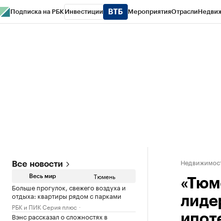
Подписка на РБК
Инвестиции
Мероприятия
Отрасли
Недви
РБК Life
Тренды
Визионеры
Национальные проекты
Город
Стиль
Кр
Конференции СПб
Спецпроекты
Проверка контрагентов
Политика
Недвижимос
Все новости
Тюмень
Весь мир
«Тюм
Больше прогулок, свежего воздуха и
отдыха: квартиры рядом с парками
лиде
РБК и ПИК Серия плюс
Вэнс рассказал о сложностях в
ипот