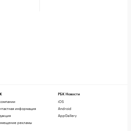
К
РБК Новости
компании
iOS
нтактная информация
Android
дакция
AppGallery
змещение рекламы