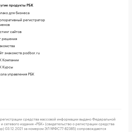
угие продукты РБК
лако для бизнеса
рпоративный регистратор
менов
стинг сайтов
г.решения
акомства
йт знакомств podbor.ru
К Компании
К Курсы
ола управления РБК
регистрации средства массовой информации выдано Федеральной
и сетевого издания «РБК» (свидетельство о регистрации средства
ор) 03.12.2021 за номером ЭЛ №ФС77-82385) сопровождаются