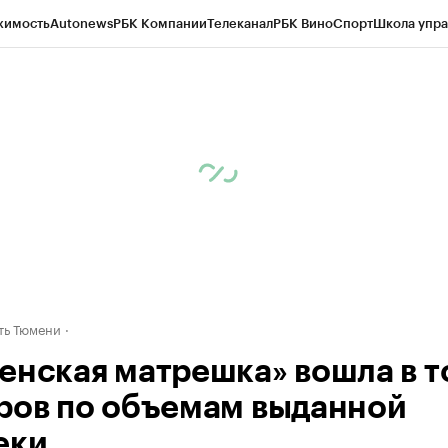
жимость
Autonews
РБК Компании
Телеканал
РБК Вино
Спорт
Школа упра
ипто
РБК Бизнес-среда
Дискуссионный клуб
Исследования
Кредитные 
Экономика
Бизнес
Технологии и медиа
Финансы
Рынок наличной валю
ть Тюмени
енская матрешка» вошла в т
ров по объемам выданной
еки