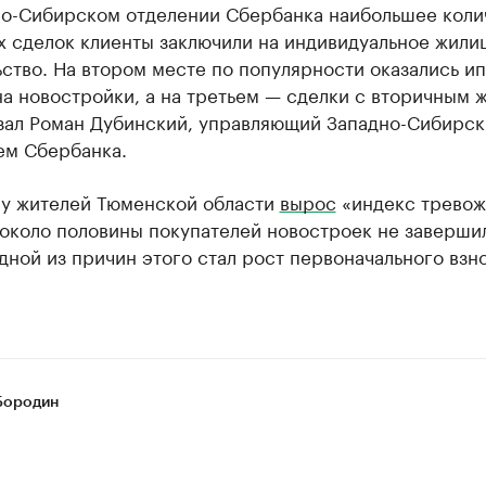
но-Сибирском отделении Сбербанка наибольшее коли
х сделок клиенты заключили на индивидуальное жил
ство. На втором месте по популярности оказались и
а новостройки, а на третьем — сделки с вторичным 
зал Роман Дубинский, управляющий Западно-Сибирс
ем Сбербанка.
 у жителей Тюменской области
вырос
«индекс тревож
 около половины покупателей новостроек не заверши
дной из причин этого стал рост первоначального взн
Бородин