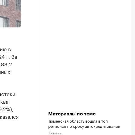
ию в
4 г. За
 88,2
нных
потеки
сква
9,2%),
Материалы по теме
оказался
Тюменская область вошла в топ
регионов по сроку автокредитования
Тюмень