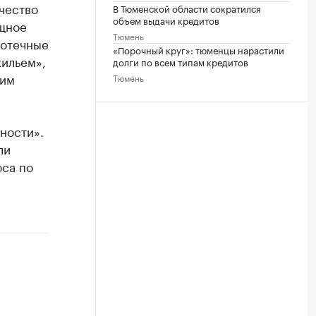
чество
В Тюменской области сократился
объем выдачи кредитов
ищное
Тюмень
потечные
«Порочный круг»: тюменцы нарастили
жильем»,
долги по всем типам кредитов
ким
Тюмень
ности».
ли
оса по