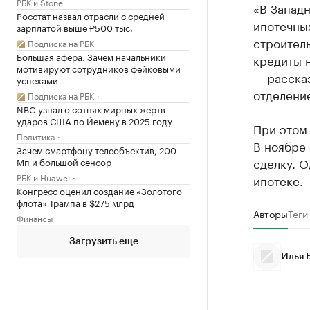
РБК и Stone
«В Запад
Росстат назвал отрасли с средней
ипотечны
зарплатой выше ₽500 тыс.
строитель
Подписка на РБК
Большая афера. Зачем начальники
кредиты н
мотивируют сотрудников фейковыми
— расска
успехами
отделени
Подписка на РБК
NBC узнал о сотнях мирных жертв
ударов США по Йемену в 2025 году
При этом
Политика
В ноябре
Зачем смартфону телеобъектив, 200
сделку. О
Мп и большой сенсор
РБК и Huawei
ипотеке.
Конгресс оценил создание «Золотого
флота» Трампа в $275 млрд
Авторы
Теги
Финансы
Загрузить еще
Илья 