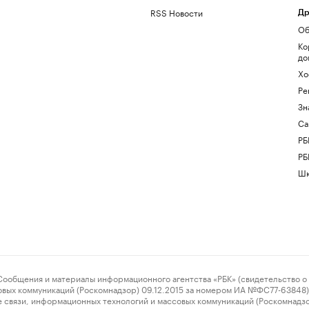
RSS Новости
Др
Об
Ко
до
Хо
Ре
Зн
Са
РБ
РБ
Шк
ения и материалы информационного агентства «РБК» (свидетельство о 
овых коммуникаций (Роскомнадзор) 09.12.2015 за номером ИА №ФС77-63848) 
 связи, информационных технологий и массовых коммуникаций (Роскомнадз