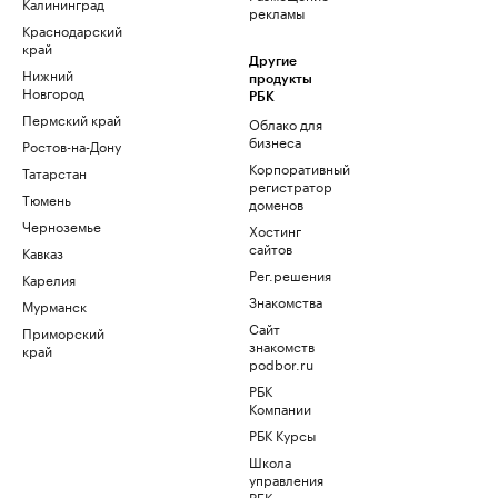
Калининград
рекламы
Краснодарский
край
Другие
Нижний
продукты
Новгород
РБК
Пермский край
Облако для
бизнеса
Ростов-на-Дону
Корпоративный
Татарстан
регистратор
Тюмень
доменов
Черноземье
Хостинг
сайтов
Кавказ
Рег.решения
Карелия
Знакомства
Мурманск
Сайт
Приморский
знакомств
край
podbor.ru
РБК
Компании
РБК Курсы
Школа
управления
РБК