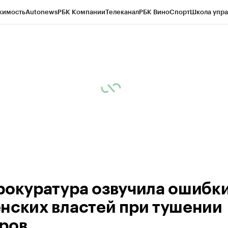
жимость
Autonews
РБК Компании
Телеканал
РБК Вино
Спорт
Школа упра
ипто
РБК Бизнес-среда
Дискуссионный клуб
Исследования
Кредитные 
Экономика
Бизнес
Технологии и медиа
Финансы
Рынок наличной валю
рокуратура озвучила ошибк
нских властей при тушении
ров