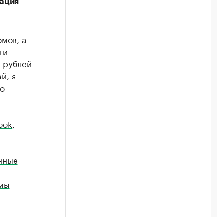
ация
омов, а
ти
 рублей
й, а
ло
ook
,
нные
рмы