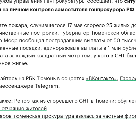
ужба управления генпрокуратуры сообщает, что
ситу
.
я на личном контроле заместителя генпрокурора РФ
ате пожара, случившегося 17 мая сгорело 25 жилых д
зяйственные постройки. Губернатор Тюменской облас
р Моор пообещал пострадавшим выплаты от 50 тысяч
женные посадки, единоразовые выплаты в 1 млн рубле
ата за каждый квадратный метр тем, у кого в СНТ бы
нное жилье.
айтесь на РБК Тюмень в соцсетях
«ВКонтакте»
,
Faceb
мессенджере
Telegram
.
также:
Репортаж из сгоревшего СНТ в Тюмени: обугле
 отчаяние жителей
аров тюменская прокуратура взялась за частные фи