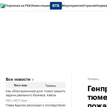
Подписка на РБК
Инвестиции
Мероприятия
Отрасли
Недви
РБК Life
Тренды
Визионеры
Национальные проекты
Город
Стиль
Кр
Конференции СПб
Спецпроекты
Проверка контрагентов
Политика
Тюмень
Все новости
Тюмень
Весь мир
Генп
Как облигационный долг помог решить
задачи реального бизнеса. Кейсы
тюме
РБК и МСП Банк
Глава Адыгеи рассказал о последствиях
пожа