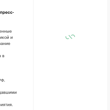
 пресс-
ленные
икой и
вание
 в
РФ.
адавшими
иятия.