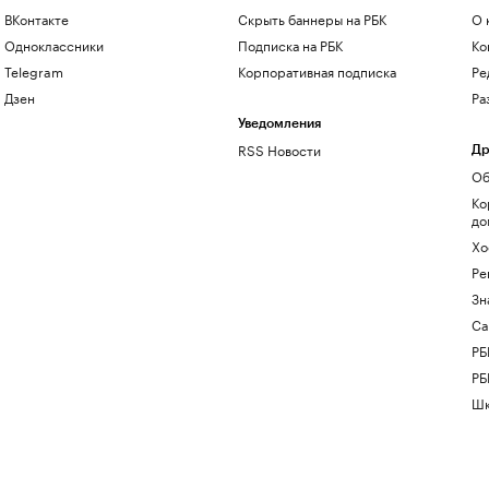
ВКонтакте
Скрыть баннеры на РБК
О 
Одноклассники
Подписка на РБК
Ко
Telegram
Корпоративная подписка
Ре
Дзен
Ра
Уведомления
RSS Новости
Др
Об
Ко
до
Хо
Ре
Зн
Са
РБ
РБ
Шк