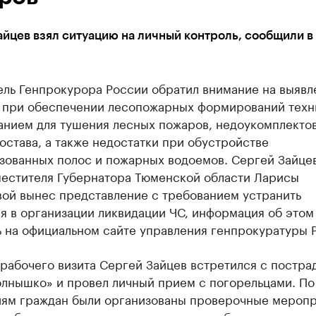
йцев взял ситуацию на личный контроль, сообщили в
ель Генпрокурора России обратил внимание на выяв
 при обеспечении лесопожарных формирований техн
анием для тушения лесных пожаров, недоукомплекто
остава, а также недостатки при обустройстве
зованных полос и пожарных водоемов. Сергей Зайцев
местителя Губернатора Тюменской области Ларисы
вой вынес представление с требованием устранить
я в организации ликвидации ЧС, информация об этом
ь на официальном сайте управления генпрокуратуры 
 рабочего визита Сергей Зайцев встретился с постр
олнышко» и провел личный прием с погорельцами. По
ям граждан были организованы проверочные меропр