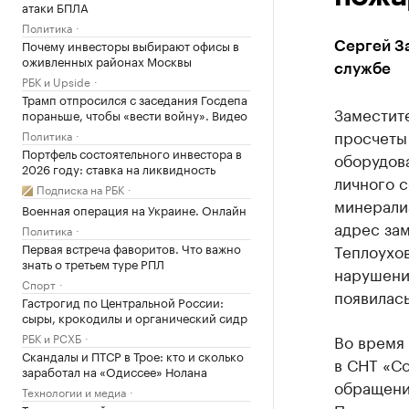
атаки БПЛА
Политика
Почему инвесторы выбирают офисы в
Сергей За
оживленных районах Москвы
службе
РБК и Upside
Трамп отпросился с заседания Госдепа
Заместит
пораньше, чтобы «вести войну». Видео
просчеты
Политика
Портфель состоятельного инвестора в
оборудов
2026 году: ставка на ликвидность
личного с
Подписка на РБК
минерали
Военная операция на Украине. Онлайн
адрес за
Политика
Первая встреча фаворитов. Что важно
Теплоухо
знать о третьем туре РПЛ
нарушени
Спорт
появилас
Гастрогид по Центральной России:
сыры, крокодилы и органический сидр
РБК и РСХБ
Во время
Скандалы и ПТСР в Трое: кто и сколько
в СНТ «С
заработал на «Одиссее» Нолана
обращени
Технологии и медиа