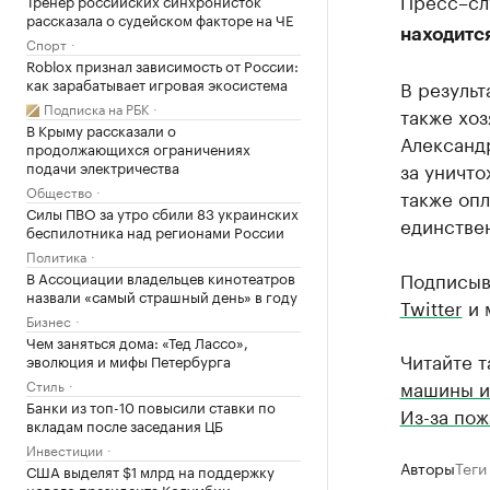
Пресс–сл
Тренер российских синхронисток
рассказала о судейском факторе на ЧЕ
находитс
Спорт
Roblox признал зависимость от России:
как зарабатывает игровая экосистема
В результ
Подписка на РБК
также хо
В Крыму рассказали о
Александ
продолжающихся ограничениях
подачи электричества
за уничто
Общество
также опл
Силы ПВО за утро сбили 83 украинских
единстве
беспилотника над регионами России
Политика
Подписыв
В Ассоциации владельцев кинотеатров
назвали «самый страшный день» в году
Twitter
и 
Бизнес
Чем заняться дома: «Тед Лассо»,
Читайте 
эволюция и мифы Петербурга
машины и
Стиль
Банки из топ-10 повысили ставки по
Из-за пож
вкладам после заседания ЦБ
Инвестиции
Авторы
Теги
США выделят $1 млрд на поддержку
нового президента Колумбии