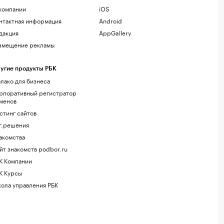
компании
iOS
нтактная информация
Android
дакция
AppGallery
змещение рекламы
угие продукты РБК
лако для бизнеса
рпоративный регистратор
менов
стинг сайтов
г.решения
акомства
йт знакомств podbor.ru
К Компании
К Курсы
ола управления РБК