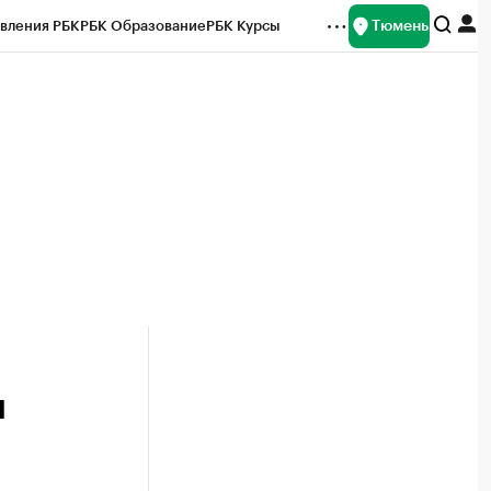
Тюмень
вления РБК
РБК Образование
РБК Курсы
рейтинги
Франшизы
Газета
Спецпроекты СПб
ты
и