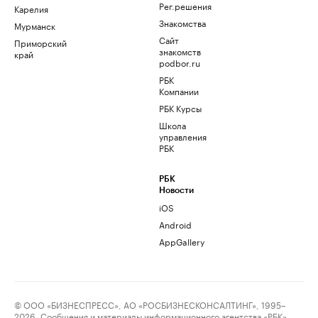
Рег.решения
Карелия
Знакомства
Мурманск
Сайт
Приморский
знакомств
край
podbor.ru
РБК
Компании
РБК Курсы
Школа
управления
РБК
РБК
Новости
iOS
Android
AppGallery
© ООО «БИЗНЕСПРЕСС», АО «РОСБИЗНЕСКОНСАЛТИНГ», 1995–
2026. Сообщения и материалы информационного агентства «РБК»