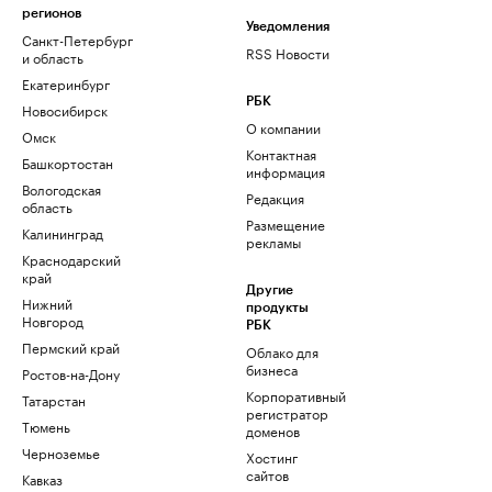
регионов
Уведомления
Санкт-Петербург
RSS Новости
и область
Екатеринбург
РБК
Новосибирск
О компании
Омск
Контактная
Башкортостан
информация
Вологодская
Редакция
область
Размещение
Калининград
рекламы
Краснодарский
край
Другие
Нижний
продукты
Новгород
РБК
Пермский край
Облако для
бизнеса
Ростов-на-Дону
Корпоративный
Татарстан
регистратор
Тюмень
доменов
Черноземье
Хостинг
сайтов
Кавказ