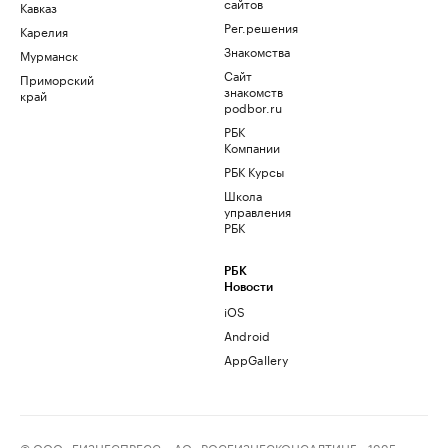
сайтов
Кавказ
Рег.решения
Карелия
Знакомства
Мурманск
Сайт
Приморский
знакомств
край
podbor.ru
РБК
Компании
РБК Курсы
Школа
управления
РБК
РБК
Новости
iOS
Android
AppGallery
© ООО «БИЗНЕСПРЕСС», АО «РОСБИЗНЕСКОНСАЛТИНГ», 1995–