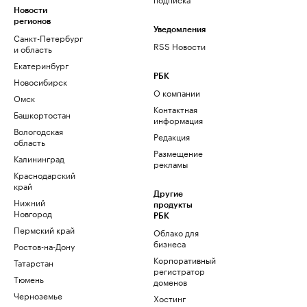
Новости
регионов
Уведомления
Санкт-Петербург
RSS Новости
и область
Екатеринбург
РБК
Новосибирск
О компании
Омск
Контактная
Башкортостан
информация
Вологодская
Редакция
область
Размещение
Калининград
рекламы
Краснодарский
край
Другие
Нижний
продукты
Новгород
РБК
Пермский край
Облако для
бизнеса
Ростов-на-Дону
Корпоративный
Татарстан
регистратор
Тюмень
доменов
Черноземье
Хостинг