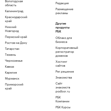
Вологодская
Редакция
область
Размещение
Калининград
рекламы
Краснодарский
край
Другие
Нижний
продукты
Новгород
РБК
Пермский край
Облако для
бизнеса
Ростов-на-Дону
Корпоративный
Татарстан
регистратор
Тюмень
доменов
Черноземье
Хостинг
сайтов
Кавказ
Рег.решения
Карелия
Знакомства
Мурманск
Сайт
Приморский
знакомств
край
podbor.ru
РБК
Компании
РБК Курсы