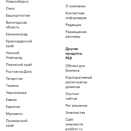
Новосибирск
О компании
Омск
Контактная
Башкортостан
информация
Вологодская
Редакция
область
Размещение
Калининград
рекламы
Краснодарский
край
Другие
Нижний
продукты
Новгород
РБК
Пермский край
Облако для
бизнеса
Ростов-на-Дону
Корпоративный
Татарстан
регистратор
Тюмень
доменов
Черноземье
Хостинг
сайтов
Кавказ
Рег.решения
Карелия
Знакомства
Мурманск
Сайт
Приморский
знакомств
край
podbor.ru