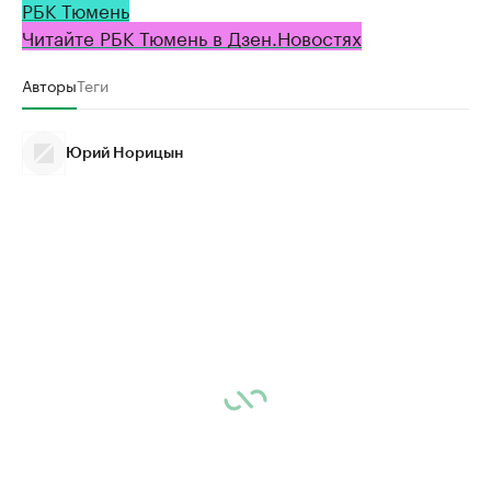
РБК Тюмень
Читайте РБК Тюмень в Дзен.Новостях
Авторы
Теги
Юрий Норицын