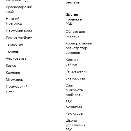
рекламы
Краснодарский
край
Другие
Нижний
продукты
Новгород
РБК
Пермский край
Облако для
бизнеса
Ростов-на-Дону
Корпоративный
Татарстан
регистратор
Тюмень
доменов
Черноземье
Хостинг
сайтов
Кавказ
Рег.решения
Карелия
Знакомства
Мурманск
Сайт
Приморский
знакомств
край
podbor.ru
РБК
Компании
РБК Курсы
Школа
управления
РБК