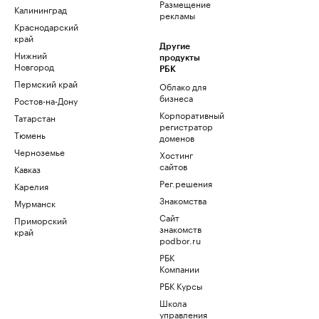
Размещение
Калининград
рекламы
Краснодарский
край
Другие
Нижний
продукты
Новгород
РБК
Пермский край
Облако для
бизнеса
Ростов-на-Дону
Корпоративный
Татарстан
регистратор
Тюмень
доменов
Черноземье
Хостинг
сайтов
Кавказ
Рег.решения
Карелия
Знакомства
Мурманск
Сайт
Приморский
знакомств
край
podbor.ru
РБК
Компании
РБК Курсы
Школа
управления