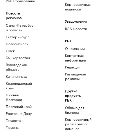
РБК Образование
Корпоративная
подписка
Новости
регионов
Уведомления
Санкт-Петербург
RSS Новости
и область
Екатеринбург
РБК
Новосибирск
О компании
Омск
Контактная
Башкортостан
информация
Вологодская
Редакция
область
Размещение
Калининград
рекламы
Краснодарский
край
Другие
Нижний
продукты
Новгород
РБК
Пермский край
Облако для
бизнеса
Ростов-на-Дону
Корпоративный
Татарстан
регистратор
Тюмень
доменов