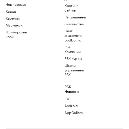
Черноземье
Хостинг
сайтов
Кавказ
Рег.решения
Карелия
Знакомства
Мурманск
Сайт
Приморский
знакомств
край
podbor.ru
РБК
Компании
РБК Курсы
Школа
управления
РБК
РБК
Новости
iOS
Android
AppGallery