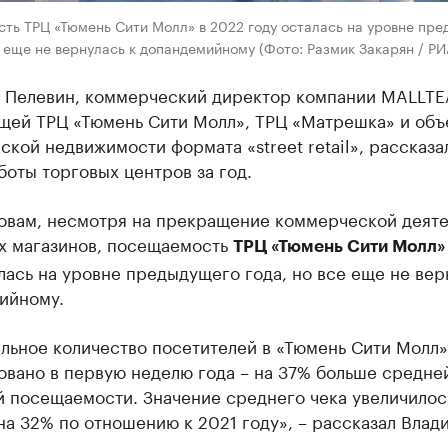
ть ТРЦ «Тюмень Сити Молл» в 2022 году осталась на уровне пр
е еще не вернулась к допандемийному (Фото: Размик Закарян / Р
 Пелевин, коммерческий директор компании MALLTE
щей ТРЦ «Тюмень Сити Молл», ТРЦ «Матрешка» и объ
кой недвижимости формата «street retail», рассказа
боты торговых центров за год.
ловам, несмотря на прекращение коммерческой деят
х магазинов, посещаемость
ТРЦ «Тюмень Сити Молл»
лась на уровне предыдущего года, но все еще не вер
ийному.
льное количество посетителей в «Тюмень Сити Молл»
овано в первую неделю года – на 37% больше средне
й посещаемости. Значение среднего чека увеличилос
а 32% по отношению к 2021 году», – рассказал Влад