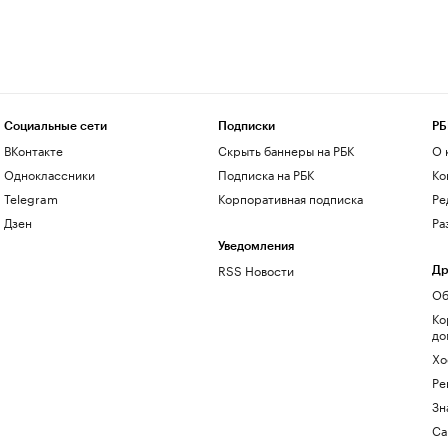
Социальные сети
Подписки
РБ
ВКонтакте
Скрыть баннеры на РБК
О 
Одноклассники
Подписка на РБК
Ко
Telegram
Корпоративная подписка
Ре
Дзен
Ра
Уведомления
RSS Новости
Др
Об
Ко
до
Хо
Ре
Зн
Са