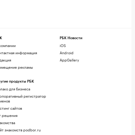
К
РБК Новости
компании
iOS
нтактная информация
Android
дакция
AppGallery
змещение рекламы
угие продукты РБК
лако для бизнеса
рпоративный регистратор
менов
стинг сайтов
г.решения
акомства
йт знакомств podbor.ru