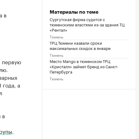
Материалы по теме
а в
Сургутская фирма судится с
тюменскими властями из-за здания ТЦ
«Рентал»
Тюмень
ТРЦ Тюмени назвали сроки
максимальных скидок в январе
Тюмень
в первую
Место Mango в тюменском ТРЦ
«Кристалл» займет бренд из Санкт-
лю.
Петербурга
оварных
Тюмень
 года, а
л
 в
крупы
.