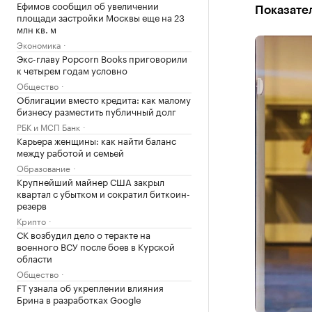
Ефимов сообщил об увеличении
Показател
площади застройки Москвы еще на 23
млн кв. м
Экономика
Экс-главу Popcorn Books приговорили
к четырем годам условно
Общество
Облигации вместо кредита: как малому
бизнесу разместить публичный долг
РБК и МСП Банк
Карьера женщины: как найти баланс
между работой и семьей
Образование
Крупнейший майнер США закрыл
квартал с убытком и сократил биткоин-
резерв
Крипто
СК возбудил дело о теракте на
военного ВСУ после боев в Курской
области
Общество
FT узнала об укреплении влияния
Брина в разработках Google