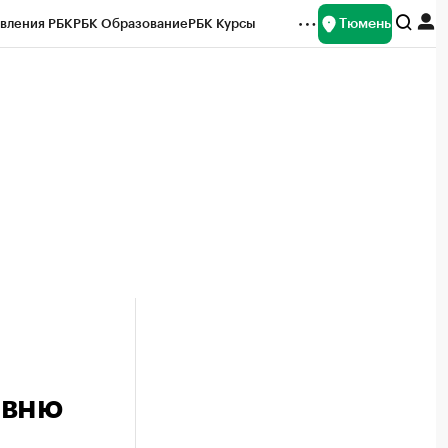
Тюмень
вления РБК
РБК Образование
РБК Курсы
рейтинги
Франшизы
Газета
Спецпроекты СПб
ты
овню