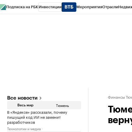
Подписка на РБК
Инвестиции
Мероприятия
Отрасли
Недви
РБК Life
Тренды
Визионеры
Национальные проекты
Город
Стиль
Кр
Конференции СПб
Спецпроекты
Проверка контрагентов
Политика
Финансы Тюм
Все новости
Тюмень
Весь мир
Тюме
В «Яндексе» рассказали, почему
пишущий код ИИ не заменит
верн
разработчиков
Технологии и медиа