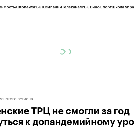
жимость
Autonews
РБК Компании
Телеканал
РБК Вино
Спорт
Школа упра
ипто
РБК Бизнес-среда
Дискуссионный клуб
Исследования
Кредитные 
Экономика
Бизнес
Технологии и медиа
Финансы
Рынок наличной валю
енского региона
нские ТРЦ не смогли за год
уться к допандемийному ур