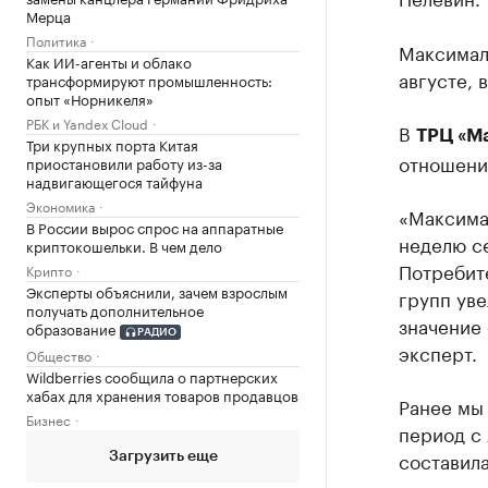
Мерца
Политика
Максимал
Как ИИ-агенты и облако
августе, 
трансформируют промышленность:
опыт «Норникеля»
РБК и Yandex Cloud
В
ТРЦ «М
Три крупных порта Китая
отношению
приостановили работу из-за
надвигающегося тайфуна
Экономика
«Максима
В России вырос спрос на аппаратные
неделю с
криптокошельки. В чем дело
Потребите
Крипто
Эксперты объяснили, зачем взрослым
групп уве
получать дополнительное
значение 
образование
РАДИО
эксперт.
Общество
Wildberries сообщила о партнерских
хабах для хранения товаров продавцов
Ранее мы 
Бизнес
период с 
составила
Загрузить еще