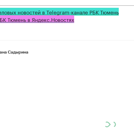
еловых новостей в Telegram-канале РБК Тюмень
БК Тюмень в Яндекс.Новостях
ана Садырина