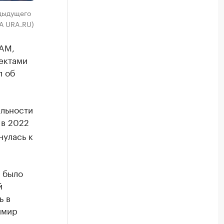
едыдущего
ИА URA.RU)
AM,
ектами
л об
ельности
в 2022
нулась к
 было
й
ь в
имир