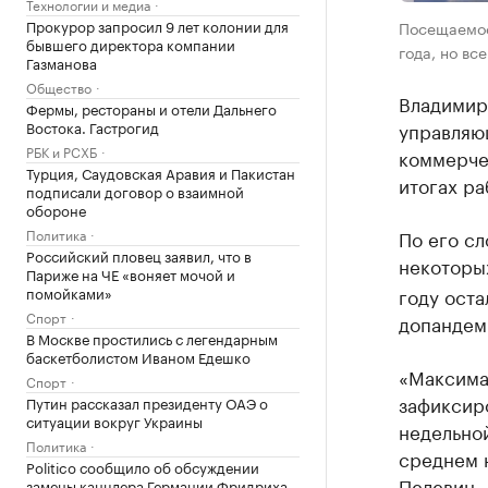
Технологии и медиа
Прокурор запросил 9 лет колонии для
Посещаемос
бывшего директора компании
года, но вс
Газманова
Общество
Владимир
Фермы, рестораны и отели Дальнего
Востока. Гастрогид
управляю
РБК и РСХБ
коммерчес
Турция, Саудовская Аравия и Пакистан
итогах ра
подписали договор о взаимной
обороне
Политика
По его с
Российский пловец заявил, что в
некоторы
Париже на ЧЕ «воняет мочой и
помойками»
году оста
Спорт
допандем
В Москве простились с легендарным
баскетболистом Иваном Едешко
«Максима
Спорт
зафиксир
Путин рассказал президенту ОАЭ о
ситуации вокруг Украины
недельно
Политика
среднем н
Politico сообщило об обсуждении
Пелевин.
замены канцлера Германии Фридриха