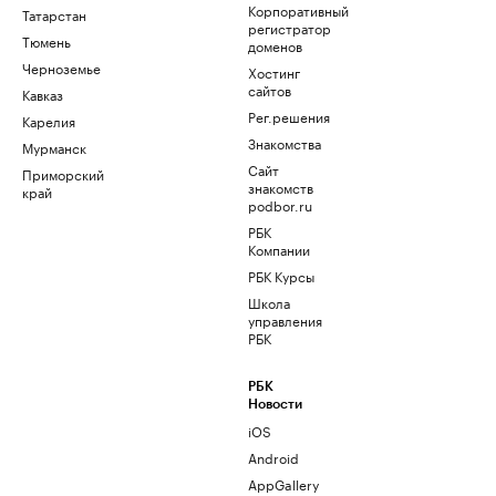
Корпоративный
Татарстан
регистратор
Тюмень
доменов
Черноземье
Хостинг
сайтов
Кавказ
Рег.решения
Карелия
Знакомства
Мурманск
Сайт
Приморский
знакомств
край
podbor.ru
РБК
Компании
РБК Курсы
Школа
управления
РБК
РБК
Новости
iOS
Android
AppGallery