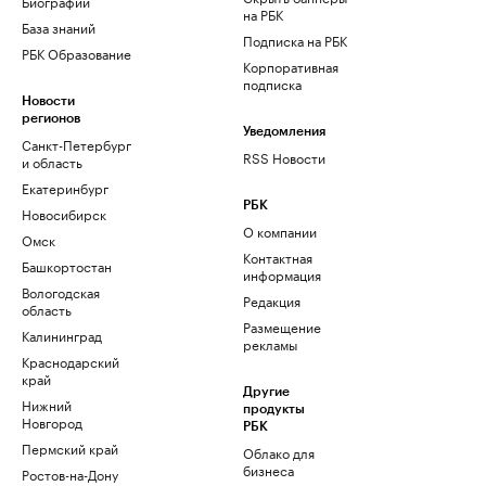
Биографии
на РБК
База знаний
Подписка на РБК
РБК Образование
Корпоративная
подписка
Новости
регионов
Уведомления
Санкт-Петербург
RSS Новости
и область
Екатеринбург
РБК
Новосибирск
О компании
Омск
Контактная
Башкортостан
информация
Вологодская
Редакция
область
Размещение
Калининград
рекламы
Краснодарский
край
Другие
Нижний
продукты
Новгород
РБК
Пермский край
Облако для
бизнеса
Ростов-на-Дону