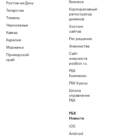
бизнеса
Ростов-на-Дону
Корпоративный
Татарстан
регистратор
Тюмень
доменов
Черноземье
Хостинг
сайтов
Кавказ
Рег.решения
Карелия
Знакомства
Мурманск
Сайт
Приморский
знакомств
край
podbor.ru
РБК
Компании
РБК Курсы
Школа
управления
РБК
РБК
Новости
iOS
Android