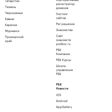
Татарстан
регистратор
Тюмень
доменов
Черноземье
Хостинг
сайтов
Кавказ
Рег.решения
Карелия
Знакомства
Мурманск
Сайт
Приморский
знакомств
край
podbor.ru
РБК
Компании
РБК Курсы
Школа
управления
РБК
РБК
Новости
iOS
Android
AppGallery