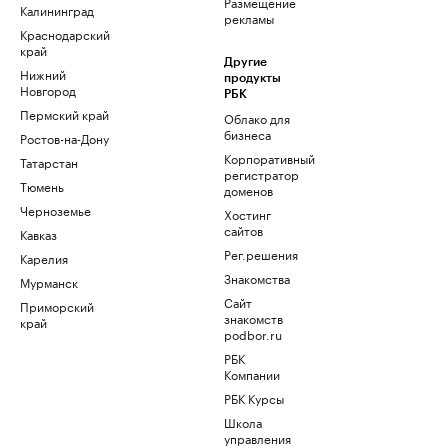
Размещение
Калининград
рекламы
Краснодарский
край
Другие
Нижний
продукты
Новгород
РБК
Пермский край
Облако для
бизнеса
Ростов-на-Дону
Корпоративный
Татарстан
регистратор
Тюмень
доменов
Черноземье
Хостинг
сайтов
Кавказ
Рег.решения
Карелия
Знакомства
Мурманск
Сайт
Приморский
знакомств
край
podbor.ru
РБК
Компании
РБК Курсы
Школа
управления