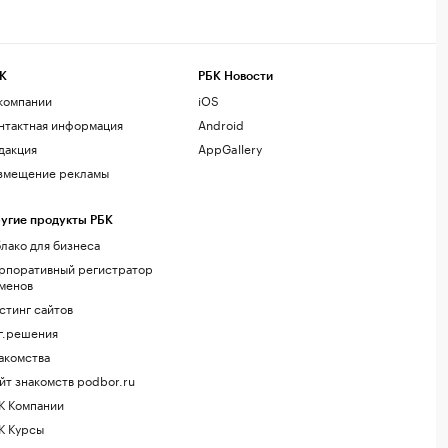
К
РБК Новости
компании
iOS
нтактная информация
Android
дакция
AppGallery
змещение рекламы
угие продукты РБК
лако для бизнеса
рпоративный регистратор
менов
стинг сайтов
г.решения
акомства
йт знакомств podbor.ru
К Компании
К Курсы