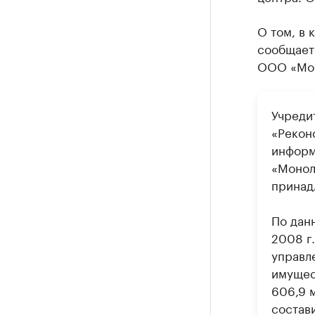
О том, в 
сообщает
ООО «Мон
Учреди
«Рекон
информ
«Моноли
принад
По дан
2008 г
управл
имущес
606,9 м
состави