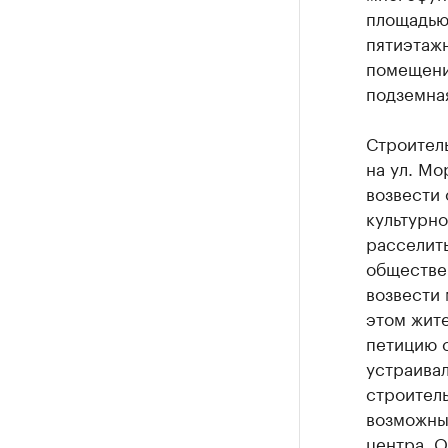
площадью 
пятиэтаж
помещени
подземная
Строител
на ул. Мо
возвести
культурн
расселит
обществе
возвести
этом жит
петицию с
устраива
строитель
возможны
центра. О