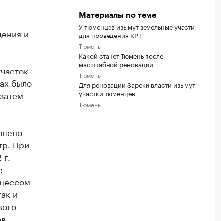
Материалы по теме
У тюменцев изымут земельные участи
щения и
для проведения КРТ
Тюмень
Какой станет Тюмень после
масштабной реновации
участок
Тюмень
нах было
Для реновации Зареки власти изымут
участки тюменцев
 затем —
Тюмень
а
ешено
тр. При
 г.
е
оцессом
так и
вого
в.