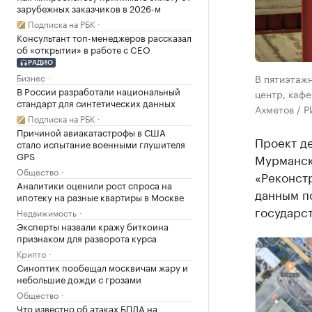
зарубежных заказчиков в 2026-м
Подписка на РБК
Консультант топ-менеджеров рассказал
об «открытии» в работе с CEO
РАДИО
В пятиэтаж
Бизнес
В России разработали национальный
центр, кафе
стандарт для синтетических данных
Ахметов / 
Подписка на РБК
Причиной авиакатастрофы в США
Проект д
стало испытание военными глушителя
GPS
Мурманск
Общество
«Реконст
Аналитики оценили рост спроса на
данным п
ипотеку на разные квартиры в Москве
государс
Недвижимость
Эксперты назвали кражу биткоина
признаком для разворота курса
Крипто
Синоптик пообещал москвичам жару и
небольшие дожди с грозами
Общество
Что известно об атаках БПЛА на