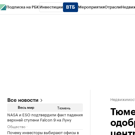
Подписка на РБК
Инвестиции
Мероприятия
Отрасли
Недви
РБК Life
Тренды
Визионеры
Национальные проекты
Город
Стиль
Кр
Конференции СПб
Спецпроекты
Проверка контрагентов
Политика
Недвижимос
Все новости
Тюмень
Весь мир
Тюме
NASA и ESO подтвердили факт падения
верхней ступени Falcon 9 на Луну
одоб
Общество
Почему инвесторы выбирают офисы в
цент