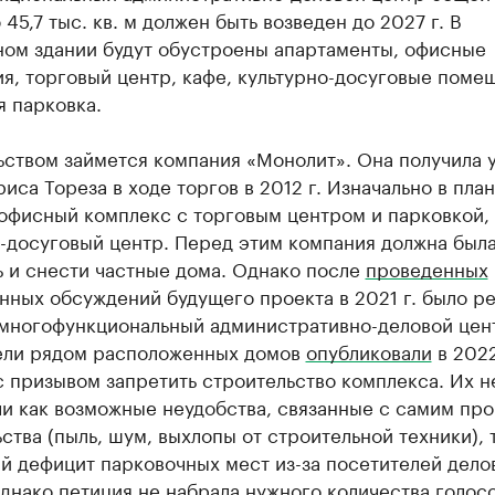
45,7 тыс. кв. м должен быть возведен до 2027 г. В
ном здании будут обустроены апартаменты, офисные
я, торговый центр, кафе, культурно-досуговые поме
 парковка.
ьством займется компания «Монолит». Она получила 
риса Тореза в ходе торгов в 2012 г. Изначально в пла
 офисный комплекс с торговым центром и парковкой,
о-досуговый центр. Перед этим компания должна был
ь и снести частные дома. Однако после
проведенных
нных обсуждений будущего проекта в 2021 г. было р
 многофункциональный административно-деловой цен
ели рядом расположенных домов
опубликовали
в 2022
 призывом запретить строительство комплекса. Их н
ли как возможные неудобства, связанные с самим пр
ства (пыль, шум, выхлопы от строительной техники), 
й дефицит парковочных мест из-за посетителей дело
днако петиция не набрала нужного количества голосо