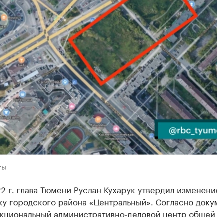
ты
2 г. глава Тюмени Руслан Кухарук утвердил изменени
у городского района «Центральный». Согласно доку
кциональный административно-деловой центр общей