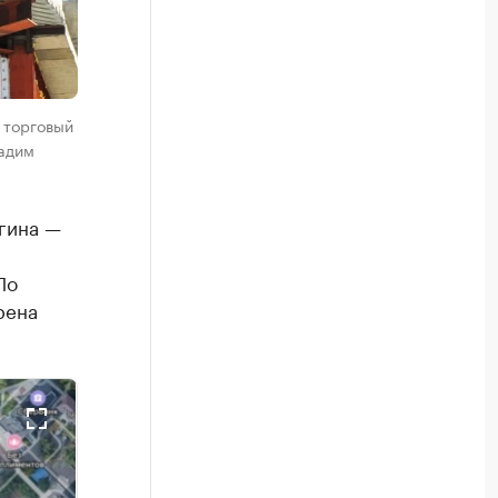
 торговый
Вадим
гина —
По
рена