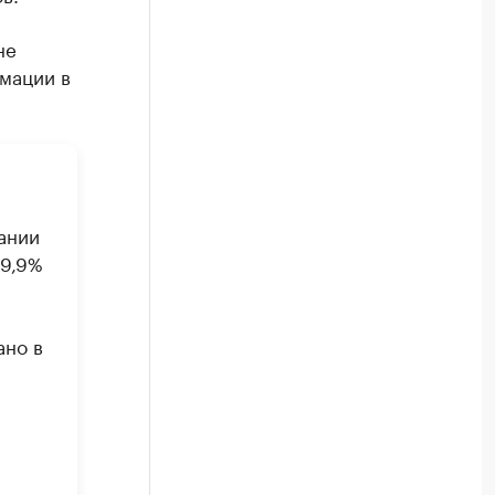
не
мации в
ании
99,9%
ано в