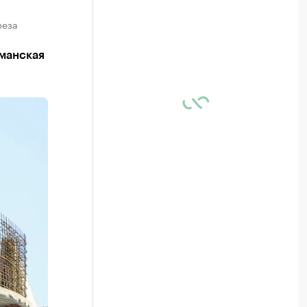
реза
рманская