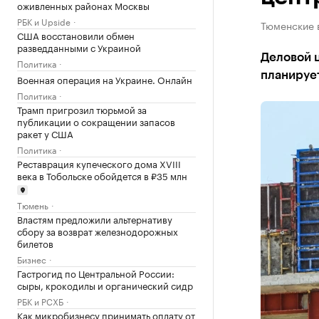
оживленных районах Москвы
РБК и Upside
Тюменские в
США восстановили обмен
разведданными с Украиной
Деловой ц
Политика
планирует
Военная операция на Украине. Онлайн
Политика
Трамп пригрозил тюрьмой за
публикации о сокращении запасов
ракет у США
Политика
Реставрация купеческого дома XVIII
века в Тобольске обойдется в ₽35 млн
Тюмень
Властям предложили альтернативу
сбору за возврат железнодорожных
билетов
Бизнес
Гастрогид по Центральной России:
сыры, крокодилы и органический сидр
РБК и РСХБ
Как микробизнесу принимать оплату от