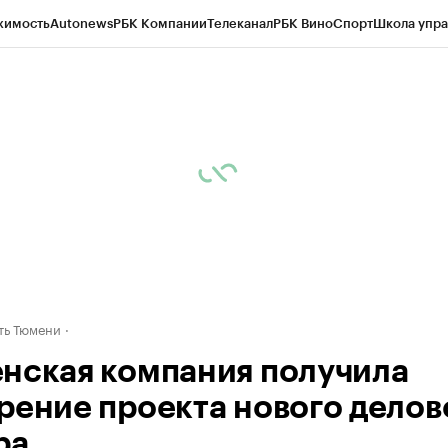
жимость
Autonews
РБК Компании
Телеканал
РБК Вино
Спорт
Школа упра
ипто
РБК Бизнес-среда
Дискуссионный клуб
Исследования
Кредитные 
Экономика
Бизнес
Технологии и медиа
Финансы
Рынок наличной валю
ть Тюмени
нская компания получила
рение проекта нового делов
ра