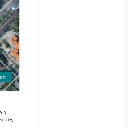
е в
менту,