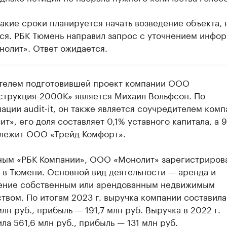
какие сроки планируется начать возведение объекта, 
ся. РБК Тюмень направил запрос с уточнением инфор
олит». Ответ ожидается.
телем подготовившей проект компании ООО
струкция-2000К» является Михаил Вольфсон. По
ации audit-it, он также является соучредителем комп
т», его доля составляет 0,1% уставного капитала, а 
лежит ООО «Трейд Комфорт».
ным «РБК Компании», ООО «Монолит» зарегистриров
. в Тюмени. Основной вид деятельности — аренда и
ение собственным или арендованным недвижимым
твом. По итогам 2023 г. выручка компании составила
лн руб., прибыль — 191,7 млн руб. Выручка в 2022 г.
ла 561,6 млн руб., прибыль — 131 млн руб.