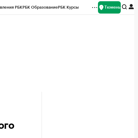
Тюмень
вления РБК
РБК Образование
РБК Курсы
рейтинги
Франшизы
Газета
Спецпроекты СПб
ты
ого