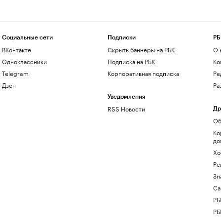
Социальные сети
Подписки
РБ
ВКонтакте
Скрыть баннеры на РБК
О 
Одноклассники
Подписка на РБК
Ко
Telegram
Корпоративная подписка
Ре
Дзен
Ра
Уведомления
RSS Новости
Др
Об
Ко
до
Хо
Ре
Зн
Са
РБ
РБ