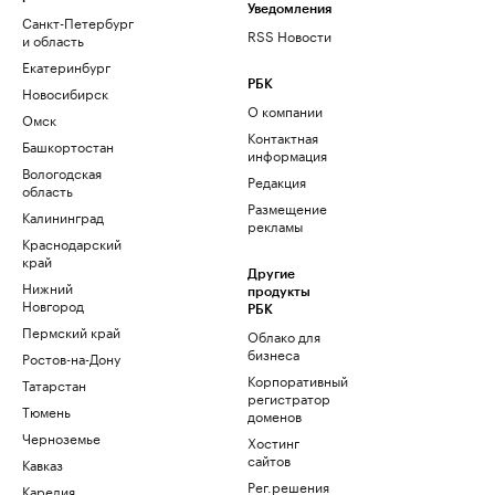
Уведомления
Санкт-Петербург
RSS Новости
и область
Екатеринбург
РБК
Новосибирск
О компании
Омск
Контактная
Башкортостан
информация
Вологодская
Редакция
область
Размещение
Калининград
рекламы
Краснодарский
край
Другие
Нижний
продукты
Новгород
РБК
Пермский край
Облако для
бизнеса
Ростов-на-Дону
Корпоративный
Татарстан
регистратор
Тюмень
доменов
Черноземье
Хостинг
сайтов
Кавказ
Рег.решения
Карелия