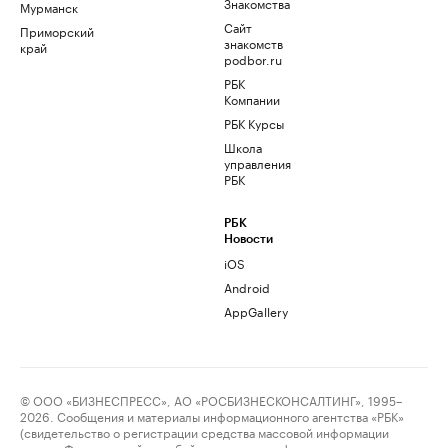
Знакомства
Мурманск
Сайт
Приморский
знакомств
край
podbor.ru
РБК
Компании
РБК Курсы
Школа
управления
РБК
РБК
Новости
iOS
Android
AppGallery
© ООО «БИЗНЕСПРЕСС», АО «РОСБИЗНЕСКОНСАЛТИНГ», 1995–
2026. Сообщения и материалы информационного агентства «РБК»
(свидетельство о регистрации средства массовой информации
выдано Федеральной службой по надзору в сфере связи,