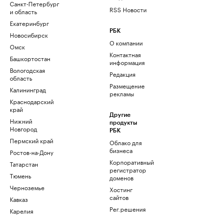
Санкт-Петербург
RSS Новости
и область
Екатеринбург
РБК
Новосибирск
О компании
Омск
Контактная
Башкортостан
информация
Вологодская
Редакция
область
Размещение
Калининград
рекламы
Краснодарский
край
Другие
Нижний
продукты
Новгород
РБК
Пермский край
Облако для
бизнеса
Ростов-на-Дону
Корпоративный
Татарстан
регистратор
Тюмень
доменов
Черноземье
Хостинг
сайтов
Кавказ
Рег.решения
Карелия