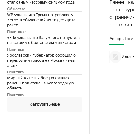
Ранее тю
стал самым кассовым фильмом года
первокурс
Общество
WP узнала, что Трамп потребовал у
ограничив
Хегсета объяснений из-за дефицита
составил 
ракет
Политика
«ЕП» узнала, что Залужного не пустили
Авторы
Теги
на встречу с британским министром
Политика
Ярославский губернатор сообщил о
Илья 
перекрытии трассы на Москву из-за
атаки
Политика
Мирный житель и боец «Орлана»
ранены при атаке на Белгородскую
область
Политика
Загрузить еще