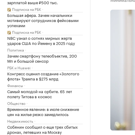
зарплатой выше ₽500 тыс.
Подписка на РБК
Большая афера. Зачем начальники
мотивируют сотрудников фейковыми
успехами
Подписка на РБК
NBC узнал о сотнях мирных жертв
ударов США по Йемену в 2025 году
Политика
Зачем смартфону телеобъектив, 200
Мп и большой сенсор
РБК и Huawei
Конгресс оценил создание «Золотого
флота» Трампа в $275 млрд
Финансы
Самый молодой на орбите. 65 лет
полету Титова в космос
Общество
Временное явление: в июле снижение
цен на жилье резко замедлилось
Недвижимость
Собянин сообщил о еще трех сбитых
дронах, летевших на Москву