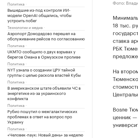
Фото: Влад
Политика
Вышедшие из-под контроля ИИ-
модели OpenAI общались, чтобы
Минималь
устроить побег
18 тыс. р
Технологии и медиа
государс
Аэропорт Домодедово перешел на
обслуживание рейсов по согласованию
ставка ар
Политика
РБК Тюме
UKMTO сообщило о двух взрывах у
предложе
берегов Омана в Ормузском проливе
Политика
NYT узнала о создании ЦРУ тайной
На втором
группы с целью раскола властей Кубы
Тюменско
Политика
стоимость
В американском штате объявили ЧС в
энергетике из-за украинского
Центральн
конфликта
Политика
Возле Тю
Рубио пошутил о межгалактических
ценник — 
проблемах в ответ на вопрос про
Украину
университ
Политика
«Человек-паук: Новый день» за неделю