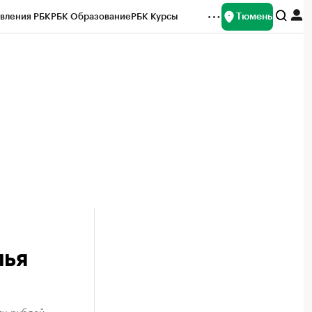
Тюмень
вления РБК
РБК Образование
РБК Курсы
рейтинги
Франшизы
Газета
Спецпроекты СПб
ты
лья
яч рублей