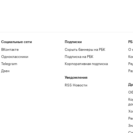
Социальные сети
Подписки
РБ
ВКонтакте
Скрыть баннеры на РБК
О 
Одноклассники
Подписка на РБК
Ко
Telegram
Корпоративная подписка
Ре
Дзен
Ра
Уведомления
RSS Новости
Др
Об
Ко
до
Хо
Ре
Зн
Са