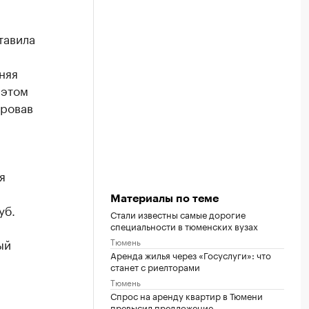
тавила
няя
 этом
ировав
я
Материалы по теме
уб.
Стали известны самые дорогие
специальности в тюменских вузах
Тюмень
ый
Аренда жилья через «Госуслуги»: что
станет с риелторами
Тюмень
Спрос на аренду квартир в Тюмени
превысил предложение