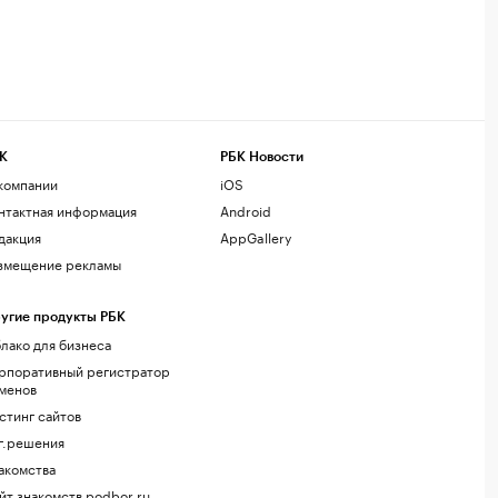
К
РБК Новости
компании
iOS
нтактная информация
Android
дакция
AppGallery
змещение рекламы
угие продукты РБК
лако для бизнеса
рпоративный регистратор
менов
стинг сайтов
г.решения
акомства
йт знакомств podbor.ru