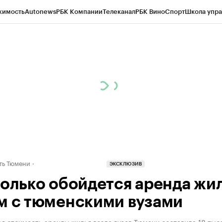
жимость
Autonews
РБК Компании
Телеканал
РБК Вино
Спорт
Школа упра
ипто
РБК Бизнес-среда
Дискуссионный клуб
Исследования
Кредитные 
Экономика
Бизнес
Технологии и медиа
Финансы
Рынок наличной валю
ть Тюмени
ЭКСКЛЮЗИВ
колько обойдется аренда жи
м с тюменскими вузами
я стоимость аренды жилья возле вузов Тюмени составила 18 тыс