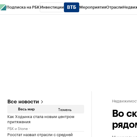
Подписка на РБК
Инвестиции
Мероприятия
Отрасли
Недви
РБК Life
Тренды
Визионеры
Национальные проекты
Город
Стиль
Кр
Конференции СПб
Спецпроекты
Проверка контрагентов
Политика
Недвижимос
Все новости
Тюмень
Весь мир
Во с
Как Ходынка стала новым центром
притяжения
рядо
РБК и Stone
Росстат назвал отрасли с средней
Минимальна