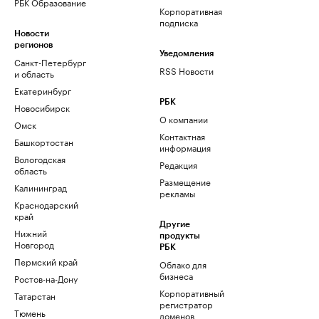
РБК Образование
Корпоративная
подписка
Новости
регионов
Уведомления
Санкт-Петербург
RSS Новости
и область
Екатеринбург
РБК
Новосибирск
О компании
Омск
Контактная
Башкортостан
информация
Вологодская
Редакция
область
Размещение
Калининград
рекламы
Краснодарский
край
Другие
Нижний
продукты
Новгород
РБК
Пермский край
Облако для
бизнеса
Ростов-на-Дону
Корпоративный
Татарстан
регистратор
Тюмень
доменов