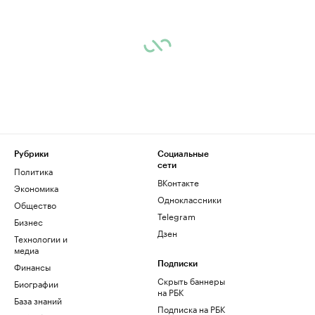
Рубрики
Социальные
сети
Политика
ВКонтакте
Экономика
Одноклассники
Общество
Telegram
Бизнес
Дзен
Технологии и
медиа
Финансы
Подписки
Скрыть баннеры
Биографии
на РБК
База знаний
Подписка на РБК