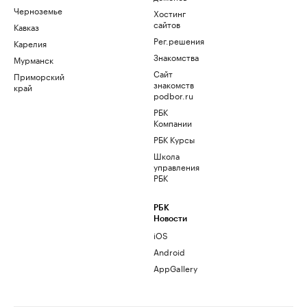
Черноземье
Хостинг
сайтов
Кавказ
Рег.решения
Карелия
Знакомства
Мурманск
Сайт
Приморский
знакомств
край
podbor.ru
РБК
Компании
РБК Курсы
Школа
управления
РБК
РБК
Новости
iOS
Android
AppGallery