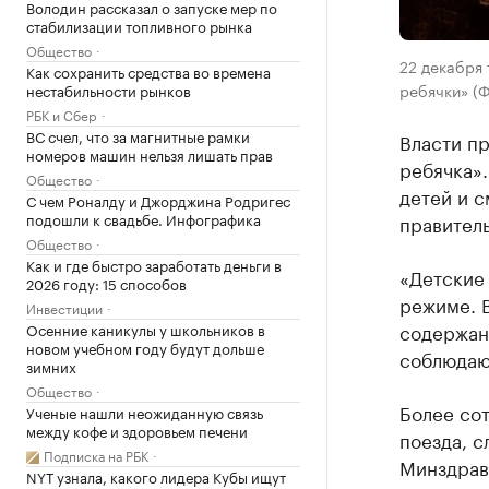
Володин рассказал о запуске мер по
стабилизации топливного рынка
Общество
22 декабря
Как сохранить средства во времена
ребячки» (Ф
нестабильности рынков
РБК и Сбер
ВС счел, что за магнитные рамки
Власти пр
номеров машин нельзя лишать прав
ребячка»
Общество
детей и 
С чем Роналду и Джорджина Родригес
подошли к свадьбе. Инфографика
правител
Общество
Как и где быстро заработать деньги в
«Детские
2026 году: 15 способов
режиме. 
Инвестиции
содержан
Осенние каникулы у школьников в
новом учебном году будут дольше
соблюдаю
зимних
Общество
Более сот
Ученые нашли неожиданную связь
между кофе и здоровьем печени
поезда, с
Подписка на РБК
Минздрава
NYT узнала, какого лидера Кубы ищут