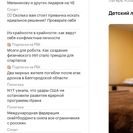
Мельникову и других лидеров на ЧЕ
Спорт
Детский л
✍🏻 Сколько вам стоит привычка искать
идеальное решение? Проверьте себя
Из крайности в крайности: как ведут
себя конфликтные личности
Подписка на РБК
Мозги для робота. Как создание
физического ИИ стало трендом для
стартапов
Подписка на РБК
Два мирных жителя погибли после атак
дронов в Белгородской области
Политика
NYT узнала, что удары США не
остановили развитие ядерной
программы Ирана
Политика
Международная федерация
скейтбординга сняла все ограничения
с россиян
Спорт