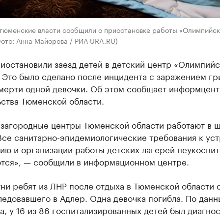
 тюменские власти сообщили о приостановке работы «Олимпийс
ото: Анна Майорова / РИА URA.RU)
иостановили заезд детей в детский центр «Олимпийс
. Это было сделано после инцидента с заражением г
смерти одной девочки. Об этом сообщает информцен
ьства Тюменской области.
 загородные центры Тюменской области работают в 
Все санитарно-эпидемиологические требования к уст
ию и организации работы детских лагерей неукоснит
тся», — сообщили в информационном центре.
ни ребят из ЛНР после отдыха в Тюменской области 
ледовавшего в Адлер. Одна девочка погибла. По дан
, у 16 из 86 госпитализированных детей был диагно