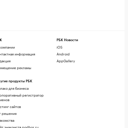
К
РБК Новости
компании
iOS
нтактная информация
Android
дакция
AppGallery
змещение рекламы
угие продукты РБК
лако для бизнеса
рпоративный регистратор
менов
стинг сайтов
г.решения
акомства
йт знакомств podbor.ru