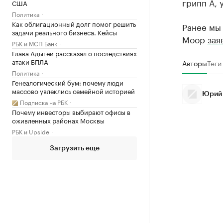
грипп А, 
США
Политика
Как облигационный долг помог решить
Ранее мы
задачи реального бизнеса. Кейсы
Моор
зая
РБК и МСП Банк
Глава Адыгеи рассказал о последствиях
атаки БПЛА
Авторы
Теги
Политика
Генеалогический бум: почему люди
массово увлеклись семейной историей
Юрий
Подписка на РБК
Почему инвесторы выбирают офисы в
оживленных районах Москвы
РБК и Upside
Загрузить еще