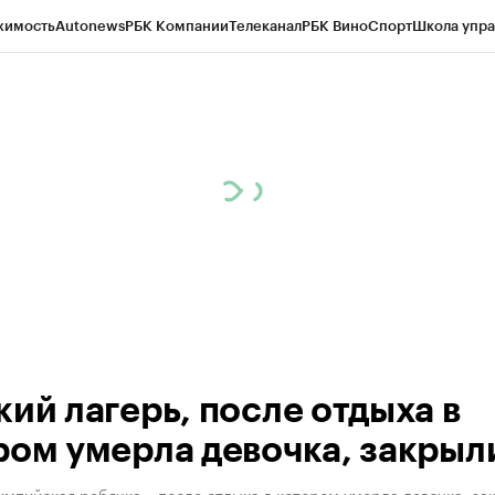
жимость
Autonews
РБК Компании
Телеканал
РБК Вино
Спорт
Школа упра
ипто
РБК Бизнес-среда
Дискуссионный клуб
Исследования
Кредитные 
Экономика
Бизнес
Технологии и медиа
Финансы
Рынок наличной валю
кий лагерь, после отдыха в
ром умерла девочка, закрыл
мпийская ребячка», после отдыха в котором умерла девочка, за