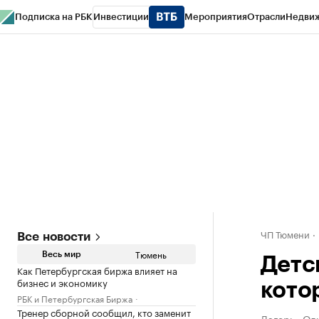
Подписка на РБК
Инвестиции
Мероприятия
Отрасли
Недви
РБК Life
Тренды
Визионеры
Национальные проекты
Город
Стиль
Кр
Конференции СПб
Спецпроекты
Проверка контрагентов
Политика
ЧП Тюмени
Все новости
Тюмень
Весь мир
Детс
Как Петербургская биржа влияет на
бизнес и экономику
кото
РБК и Петербургская Биржа
Тренер сборной сообщил, кто заменит
Лагерь «Оли