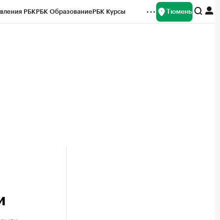
Тюмень
вления РБК
РБК Образование
РБК Курсы
рейтинги
Франшизы
Газета
Спецпроекты СПб
ты
и
крыли