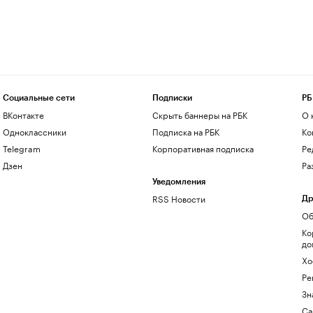
Социальные сети
Подписки
РБ
ВКонтакте
Скрыть баннеры на РБК
О 
Одноклассники
Подписка на РБК
Ко
Telegram
Корпоративная подписка
Ре
Дзен
Ра
Уведомления
RSS Новости
Др
Об
Ко
до
Хо
Ре
Зн
Са