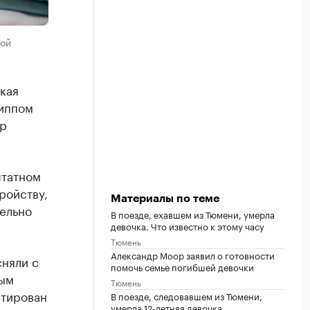
кой
кая
риппом
тр
штатном
ройству,
Материалы по теме
ельно
В поезде, ехавшем из Тюмени, умерла
девочка. Что известно к этому часу
Тюмень
Александр Моор заявил о готовности
сняли с
помочь семье погибшей девочки
ным
Тюмень
стирован
В поезде, следовавшем из Тюмени,
умерла 12-летняя девочка