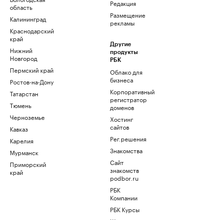
Редакция
область
Размещение
Калининград
рекламы
Краснодарский
край
Другие
Нижний
продукты
Новгород
РБК
Пермский край
Облако для
бизнеса
Ростов-на-Дону
Корпоративный
Татарстан
регистратор
Тюмень
доменов
Черноземье
Хостинг
сайтов
Кавказ
Рег.решения
Карелия
Знакомства
Мурманск
Сайт
Приморский
знакомств
край
podbor.ru
РБК
Компании
РБК Курсы