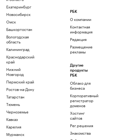
Екатеринбург
РБК
Новосибирск
О компании
Омск
Контактная
Башкортостан
информация
Вологодская
Редакция
область
Размещение
Калининград
рекламы
Краснодарский
край
Другие
Нижний
продукты
Новгород
РБК
Пермский край
Облако для
бизнеса
Ростов-на-Дону
Корпоративный
Татарстан
регистратор
Тюмень
доменов
Черноземье
Хостинг
сайтов
Кавказ
Рег.решения
Карелия
Знакомства
Мурманск