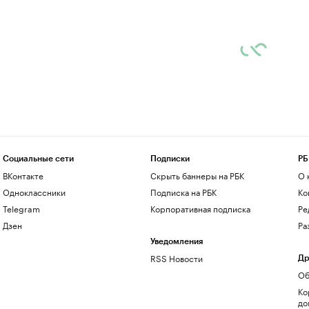
Социальные сети
Подписки
РБ
ВКонтакте
Скрыть баннеры на РБК
О 
Одноклассники
Подписка на РБК
Ко
Telegram
Корпоративная подписка
Ре
Дзен
Ра
Уведомления
RSS Новости
Др
Об
Ко
до