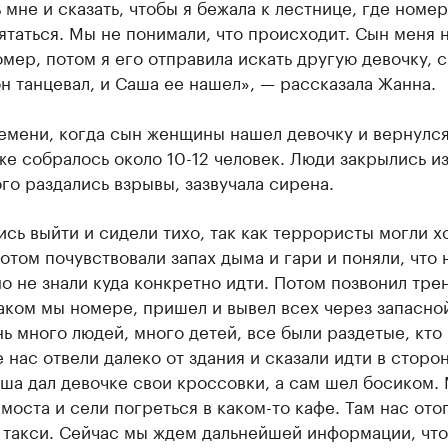
 мне и сказать, чтобы я бежала к лестнице, где номер
ятаться. Мы не понимали, что происходит. Сын меня 
омер, потом я его отправила искать другую девочку, с
н танцевал, и Саша ее нашел», — рассказала Жанна.
емени, когда сын женщины нашел девочку и вернулся
е собралось около 10-12 человек. Люди закрылись из
го раздались взрывы, зазвучала сирена.
сь выйти и сидели тихо, так как террористы могли х
отом почувствовали запах дыма и гари и поняли, что
но не знали куда конкретно идти. Потом позвонил тре
каком мы номере, пришел и вывел всех через запасно
ь много людей, много детей, все были раздетые, кто 
 нас отвели далеко от здания и сказали идти в сторо
ша дал девочке свои кроссовки, а сам шел босиком.
моста и сели погреться в каком-то кафе. Там нас ото
в такси. Сейчас мы ждем дальнейшей информации, чт