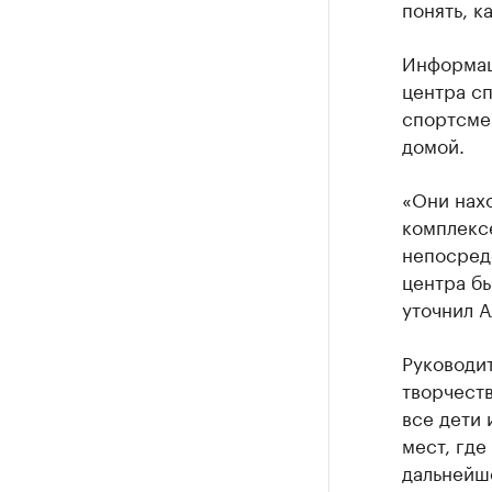
понять, к
Информац
центра сп
спортсмен
домой.
«Они нах
комплексе
непосредс
центра бы
уточнил А
Руководи
творчеств
все дети 
мест, где
дальнейше