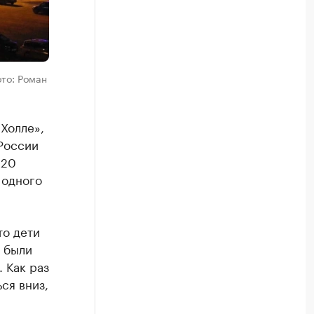
ото: Роман
Холле»,
России
 20
 одного
то дети
 были
 Как раз
ся вниз,