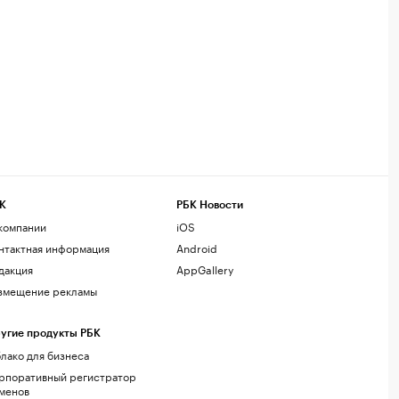
К
РБК Новости
компании
iOS
нтактная информация
Android
дакция
AppGallery
змещение рекламы
угие продукты РБК
лако для бизнеса
рпоративный регистратор
менов