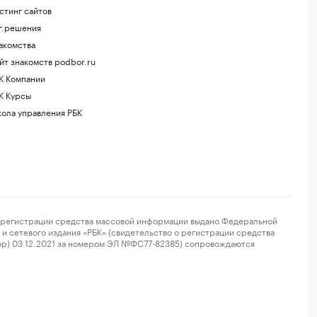
стинг сайтов
г.решения
акомства
йт знакомств podbor.ru
К Компании
К Курсы
ола управления РБК
регистрации средства массовой информации выдано Федеральной
и сетевого издания «РБК» (свидетельство о регистрации средства
ор) 03.12.2021 за номером ЭЛ №ФС77-82385) сопровождаются