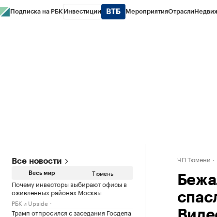
Подписка на РБК
Инвестиции
Мероприятия
Отрасли
Недви
РБК Life
Тренды
Визионеры
Национальные проекты
Город
Стиль
Кр
Конференции СПб
Спецпроекты
Проверка контрагентов
Политика
ЧП Тюмени
Все новости
Тюмень
Весь мир
Бежа
Почему инвесторы выбирают офисы в
оживленных районах Москвы
спасл
РБК и Upside
Трамп отпросился с заседания Госдепа
Виде