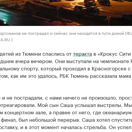
ортсменов не пострадал и сейчас они находятся в пути домой (Ф
A.RU )
детей из Тюмени спаслись от
теракта
в «Крокус Сити 
дшем вчера вечером. Они выступали на чемпионате 
альному спорту, который проходил в Красногорске с
том, как им это удалось, РБК Тюмень рассказала мама
и не пострадали, с нами ничего не произошло, прос
отреагировали. Мой сын Саша услышал выстрелы. Мы
м концертном зале, а правее от него, где океанариум.
финал, был небольшой перерыв. Саша хотел спустить
оставку, и в этот момент началась стрельба. Он успел