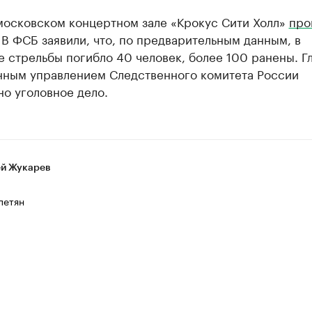
 московском концертном зале «Крокус Сити Холл»
про
 В ФСБ заявили, что, по предварительным данным, в
е стрельбы погибло 40 человек, более 100 ранены. Г
нным управлением Следственного комитета России
о уголовное дело.
й Жукарев
петян