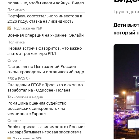
пораньше, чтобы «вести войну». Видео
Политика
Группа дете
Портфель состоятельного инвестора в
2026 году: ставка на ликвидность
Дети выст
Подписка на РБК
который п
Военная операция на Украине. Онлайн
Политика
Первая встреча фаворитов. Что важно
знать о третьем туре РПЛ
Спорт
Гастрогид по Центральной России:
сыры, крокодилы и органический сидр
РБК и РСХБ
Скандалы и ПТСР в Трое: кто и сколько
заработал на «Одиссее» Нолана
Технологии и медиа
Ромашина оценила судейство
российских синхронисток на
чемпионате Европы
Спорт
Roblox признал зависимость от России:
как зарабатывает игровая экосистема
Подписка на РБК