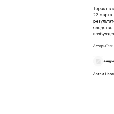
Теракт в
22 марта.
результат
следстве
возбужден
Авторы
Теги
Андре
Артем Нага