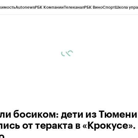
жимость
Autonews
РБК Компании
Телеканал
РБК Вино
Спорт
Школа упра
ипто
РБК Бизнес-среда
Дискуссионный клуб
Исследования
Кредитные 
Экономика
Бизнес
Технологии и медиа
Финансы
Рынок наличной валю
ли босиком: дети из Тюмени
ись от теракта в «Крокусе».
о