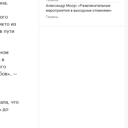
нна.
Александр Моор: «Развлекательные
мероприятия в выходные отменяем»
ого
Тюмень
икто из
в пути
дном
 в
его
бов», —
ала, что
ь до