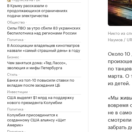
В Крыму рассказали о
продолжающихся ограничениях
подачи электричества
Общество
Силы ПВО за утро сбили 83 украинских
беспилотника над регионами России
Никто из сп
Наумов / UR
Политика
В Ассоциации владельцев кинотеатров
назвали «самый страшный день» в году
Около 10 
Бизнес
произоше
Чем заняться дома: «Тед Лассо»,
по танцев
эволюция и мифы Петербурга
Стиль
марта. О 
Банки из топ-10 повысили ставки по
из детей.
вкладам после заседания ЦБ
Инвестиции
«Мы живы 
США выделят $1 млрд на поддержку
нового президента Колумбии
вовремя 
Политика
не в само
Колумбия присоединится к
смотрели 
созданному США альянсу «Щит
Америк»
забрать д
Политика