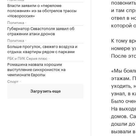
позвонить
Власти заявили о «переломе
и там спр
положения» из-за обстрелов трассы
«Новороссия»
отвел в н
Политика
которой о
Губернатор Севастополя заявил об
отражении атаки дронов
К тому вр
Политика
Больше прогулок, свежего воздуха и
номере уж
отдыха: квартиры рядом с парками
После это
РБК и ПИК Серия плюс
Ромашина назвала хорошим
выступление синхронисток на
«Мы бояли
чемпионате Европы
этажам. П
Спорт
уходить, 
узнал, в 
Загрузить еще
Было очен
На выходе
домов. Са
дошли до 
вызвали 