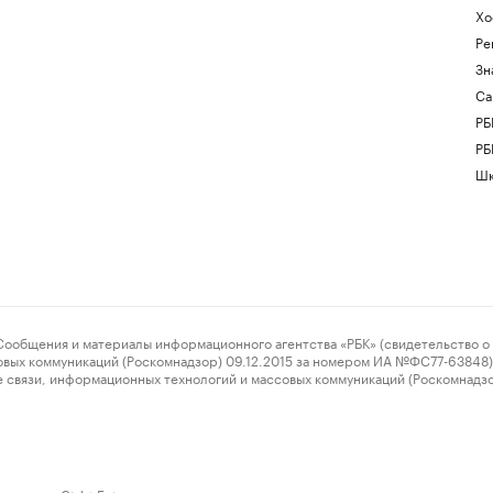
Хо
Ре
Зн
Са
РБ
РБ
Шк
ения и материалы информационного агентства «РБК» (свидетельство о 
овых коммуникаций (Роскомнадзор) 09.12.2015 за номером ИА №ФС77-63848) 
 связи, информационных технологий и массовых коммуникаций (Роскомнадз