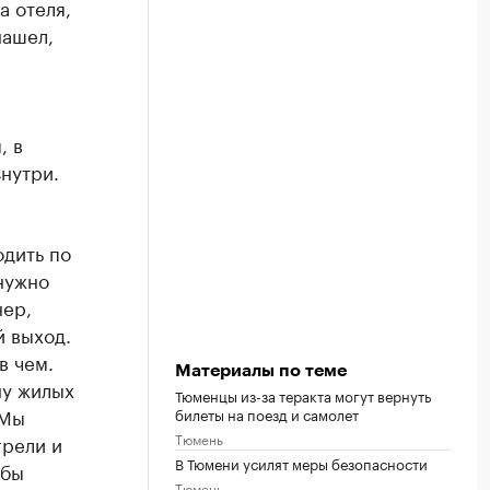
а отеля,
нашел,
, в
нутри.
одить по
 нужно
нер,
й выход.
в чем.
Материалы по теме
ну жилых
Тюменцы из-за теракта могут вернуть
 Мы
билеты на поезд и самолет
Тюмень
грели и
В Тюмени усилят меры безопасности
обы
Тюмень