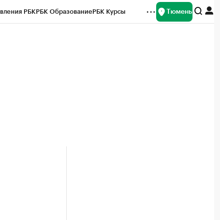
Тюмень
вления РБК
РБК Образование
РБК Курсы
рейтинги
Франшизы
Газета
Спецпроекты СПб
ты