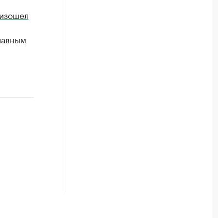
изошел
лавным