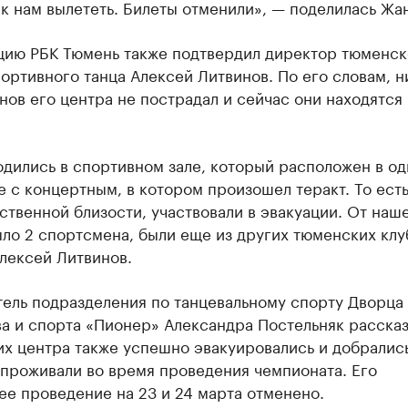
ак нам вылететь. Билеты отменили», — поделилась Жа
ию РБК Тюмень также подтвердил директор тюменск
ортивного танца Алексей Литвинов. По его словам, н
ов его центра не пострадал и сейчас они находятся 
одились в спортивном зале, который расположен в о
 с концертным, в котором произошел теракт. То есть
твенной близости, участвовали в эвакуации. От наш
ло 2 спортсмена, были еще из других тюменских клу
лексей Литвинов.
тель подразделения по танцевальному спорту Дворца
а и спорта «Пионер» Александра Постельняк рассказ
их центра также успешно эвакуировались и добралис
 проживали во время проведения чемпионата. Его
е проведение на 23 и 24 марта отменено.