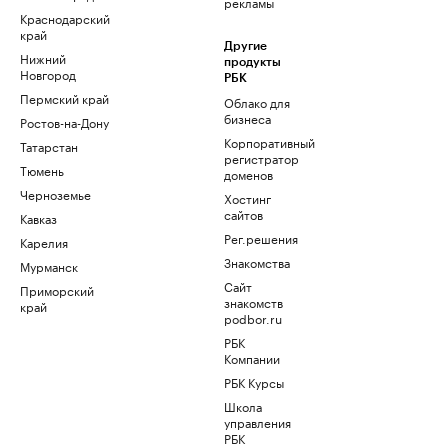
рекламы
Краснодарский
край
Другие
Нижний
продукты
Новгород
РБК
Пермский край
Облако для
бизнеса
Ростов-на-Дону
Корпоративный
Татарстан
регистратор
Тюмень
доменов
Черноземье
Хостинг
сайтов
Кавказ
Рег.решения
Карелия
Знакомства
Мурманск
Сайт
Приморский
знакомств
край
podbor.ru
РБК
Компании
РБК Курсы
Школа
управления
РБК