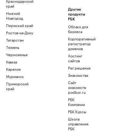
Краснодарский
край
Другие
Нижний
продукты
Новгород
РБК
Пермский край
Облако для
бизнеса
Ростов-на-Дону
Корпоративный
Татарстан
регистратор
Тюмень
доменов
Черноземье
Хостинг
сайтов
Кавказ
Рег.решения
Карелия
Знакомства
Мурманск
Сайт
Приморский
знакомств
край
podbor.ru
РБК
Компании
РБК Курсы
Школа
управления
РБК