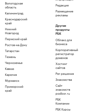
Вологодская
Редакция
область
Размещение
Калининград
рекламы
Краснодарский
край
Другие
Нижний
продукты
Новгород
РБК
Пермский край
Облако для
бизнеса
Ростов-на-Дону
Корпоративный
Татарстан
регистратор
Тюмень
доменов
Черноземье
Хостинг
сайтов
Кавказ
Рег.решения
Карелия
Знакомства
Мурманск
Сайт
Приморский
знакомств
край
podbor.ru
РБК
Компании
РБК Курсы